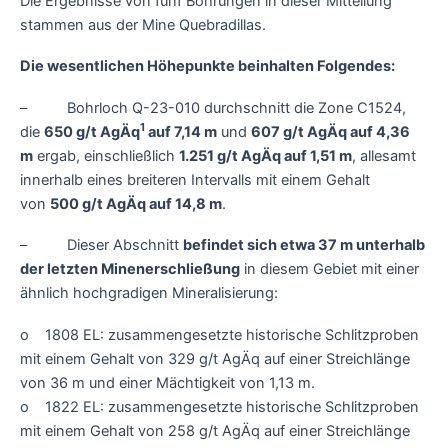
Die Ergebnisse von fünf Bohrungen in dieser Mitteilung
stammen aus der Mine Quebradillas.
Die wesentlichen Höhepunkte beinhalten Folgendes:
– Bohrloch Q-23-010 durchschnitt die Zone C1524,
1
die
650 g/t AgÄq
auf 7,14 m
und
607 g/t AgÄq auf 4,36
m
ergab, einschließlich
1.251 g/t AgÄq auf 1,51 m
, allesamt
innerhalb eines breiteren Intervalls mit einem Gehalt
von
500 g/t AgÄq auf 14,8 m
.
– Dieser Abschnitt
befindet sich etwa 37 m unterhalb
der letzten Minenerschließung
in diesem Gebiet mit einer
ähnlich hochgradigen Mineralisierung:
o 1808 EL: zusammengesetzte historische Schlitzproben
mit einem Gehalt von 329 g/t AgÄq auf einer Streichlänge
von 36 m und einer Mächtigkeit von 1,13 m.
o 1822 EL: zusammengesetzte historische Schlitzproben
mit einem Gehalt von 258 g/t AgÄq auf einer Streichlänge