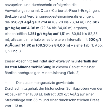
anzupeilen, und durchschnitt erfolgreich die
Verwerfungszone mit Quarz-Carbonat-Fluorit-Erzgängen,
Brekzien und Verdrängungsgesteinsmineralisierungen,
die
650 g/t AgÄq auf 7,14 m
(69,20 bis 76,34 m) und
607
g/t AgÄq auf 4,36 m
(79,64 bis 84,00 m) ergaben,
einschließlich
1.251 g/t AgÄq auf 1,51 m
(80,84 bis 82,35
m), allesamt innerhalb eines breiteren Intervalls mit
500 g/t
AgÄq auf 14,80 m (69,20 bis 84,00 m)
– siehe Tab. 1; Abb.
1, 2 und 3.
Dieser Abschnitt
befindet sich etwa 37 m unterhalb der
letzten Minenerschließung
in diesem Gebiet mit einer
ähnlich hochgradigen Mineralisierung (Tab. 2):
– Der zusammengesetzte gewichtete
Durchschnittsgehalt der historischen Schlitzproben von der
Abbaukammer 1808 EL beträgt 329 g/t AgÄq auf einer
Streichlänge von 36 m und einer durchschnittlichen Breite
von 1,13 m.