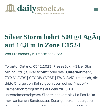
Zum
Post
Main
Inhalt
navigation
Men
springen
Börse, Aktien und Finanzen
Silver Storm bohrt 500 g/t AgÄq
auf 14,8 m in Zone C1524
Von
Pressebox
/
5. Dezember 2023
Toronto, Ontario, 05.12.2023 (PresseBox) – Silver Storm
Mining Ltd. („
Silver Storm
“ oder das „
Unternehmen
“)
(TSX.V: SVRS | OTCQB: SVRSF | FWB: SVR), freut sich, die
dritte Charge von Bohrergebnissen seines Phase-1-
Diamantbohrprogramms auf dem zu 100 %
unternehmenseigenen Silberminenkomplex La Parrilla im
mexikanischen Bundesstaat Durango bekannt zu geben.