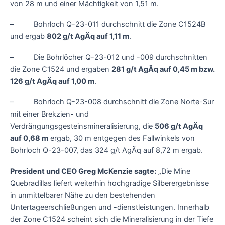
von 28 m und einer Mächtigkeit von 1,51 m.
– Bohrloch Q-23-011 durchschnitt die Zone C1524B
und ergab
802 g/t AgÄq auf 1,11 m
.
– Die Bohrlöcher Q-23-012 und -009 durchschnitten
die Zone C1524 und ergaben
281 g/t AgÄq auf 0,45 m bzw.
126 g/t AgÄq auf 1,00 m
.
– Bohrloch Q-23-008 durchschnitt die Zone Norte-Sur
mit einer Brekzien- und
Verdrängungsgesteinsmineralisierung, die
506 g/t AgÄq
auf 0,68 m
ergab, 30 m entgegen des Fallwinkels von
Bohrloch Q-23-007, das 324 g/t AgÄq auf 8,72 m ergab.
President und CEO Greg McKenzie sagte:
„Die Mine
Quebradillas liefert weiterhin hochgradige Silberergebnisse
in unmittelbarer Nähe zu den bestehenden
Untertageerschließungen und -dienstleistungen. Innerhalb
der Zone C1524 scheint sich die Mineralisierung in der Tiefe