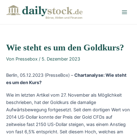
Zum
Post
Main
Inhalt
navigation
Men
springen
Börse, Aktien und Finanzen
Wie steht es um den Goldkurs?
Von
Pressebox
/
5. Dezember 2023
Berlin, 05.12.2023 (PresseBox) –
Chartanalyse: Wie steht
es um den Kurs?
Wie im letzten Artikel vom 27. November als Möglichkeit
beschrieben, hat der Goldkurs die damalige
Aufwärtsbewegung fortgesetzt. Seit dem dortigen Wert von
2014 US-Dollar konnte der Preis der Gold CFDs auf
zeitweise fast 2150 US-Dollar steigen, was einem Anstieg
von fast 6,5% entspricht. Seit diesem Hoch, welches am