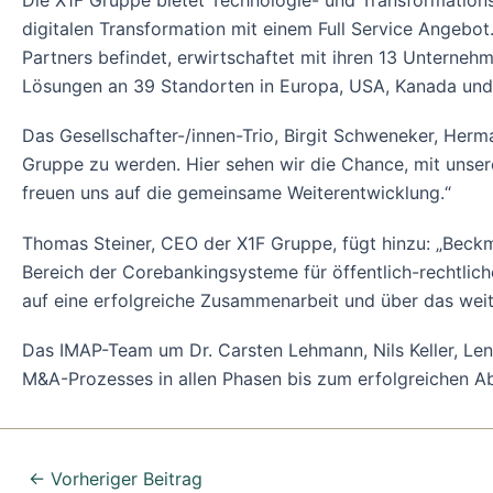
Die X1F Gruppe bietet Technologie- und Transformations
digitalen Transformation mit einem Full Service Angebot
Partners befindet, erwirtschaftet mit ihren 13 Unterneh
Lösungen an 39 Standorten in Europa, USA, Kanada und 
Das Gesellschafter-/innen-Trio, Birgit Schweneker, Herman
Gruppe zu werden. Hier sehen wir die Chance, mit unse
freuen uns auf die gemeinsame Weiterentwicklung.“
Thomas Steiner, CEO der X1F Gruppe, fügt hinzu: „Beck
Bereich der Corebankingsysteme für öffentlich-rechtlic
auf eine erfolgreiche Zusammenarbeit und über das wei
Das IMAP-Team um Dr. Carsten Lehmann, Nils Keller, Le
M&A-Prozesses in allen Phasen bis zum erfolgreichen Ab
←
Vorheriger Beitrag