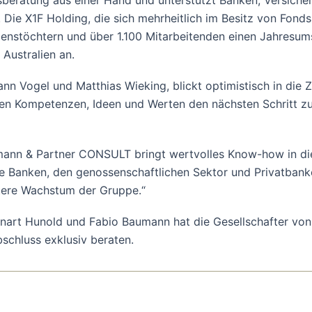
beratung aus einer Hand und unterstützt Banken, Versicheru
. Die X1F Holding, die sich mehrheitlich im Besitz von Fon
menstöchtern und über 1.100 Mitarbeitenden einen Jahresumsa
Australien an.
n Vogel und Matthias Wieking, blickt optimistisch in die Zuk
ren Kompetenzen, Ideen und Werten den nächsten Schritt zu
mann & Partner CONSULT bringt wertvolles Know-how in die
he Banken, den genossenschaftlichen Sektor und Privatbanke
tere Wachstum der Gruppe.“
nnart Hunold und Fabio Baumann hat die Gesellschafter von
schluss exklusiv beraten.