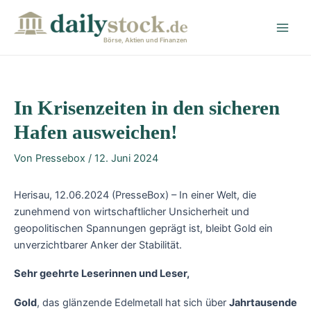
Zum
Post
Main
Inhalt
navigation
Men
springen
Börse, Aktien und Finanzen
In Krisenzeiten in den sicheren
Hafen ausweichen!
Von
Pressebox
/
12. Juni 2024
Herisau, 12.06.2024 (PresseBox) – In einer Welt, die
zunehmend von wirtschaftlicher Unsicherheit und
geopolitischen Spannungen geprägt ist, bleibt Gold ein
unverzichtbarer Anker der Stabilität.
Sehr geehrte Leserinnen und Leser,
Gold
, das glänzende Edelmetall hat sich über
Jahrtausende