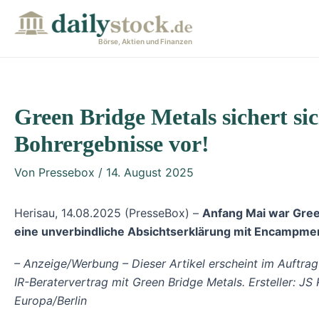
Zum
Post
Inhalt
navigation
Börse, Aktien und Finanzen
springen
Green Bridge Metals sichert si
Bohrergebnisse vor!
Von
Pressebox
/
14. August 2025
Herisau, 14.08.2025 (PresseBox) –
Anfang Mai war Gree
eine unverbindliche Absichtserklärung mit Encampmen
– Anzeige/Werbung – Dieser Artikel erscheint im Auftrag
IR-Beratervertrag mit Green Bridge Metals. Ersteller:
JS 
Europa/Berlin