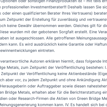
 Optionen oder sonstigen Finanzprodukten ist – mit teils er
professionellen Investmentberater!!! Deshalb lassen Sie s
k oder einen qualifizierten Berater Ihres Vertrauens) berat
m Zeitpunkt der Erstellung für zuverlässig und vertrauensw
edoch keine Gewähr übernommen werden. Gleiches gilt für d
se wurden mit der gebotenen Sorgfalt erstellt. Eine Veran
ngaben ist ausgeschlossen. Alle getroffenen Meinungsaussag
ndern kann. Es wird ausdrücklich keine Garantie oder Haft
ewinnentwicklungen eintreten.
rantwortliche Autoren erklären hiermit, dass folgende Inte
e Metals, zum Zeitpunkt der Veröffentlichung bestehen: I
eitpunkt der Veröffentlichung keine Aktienbestände (Eigen
ch aber vor, zu jedem Zeitpunkt und ohne Ankündigung Akt
e Herausgeberin oder Auftraggeber sowie diesen nahestehe
 Bridge Metals, erhalten aber für die Berichterstattung ein
dien oder Research-Firmen die Aktien von Green Bridge Me
einungsgenerierung kommen kann. IV. Es handelt sich bei 