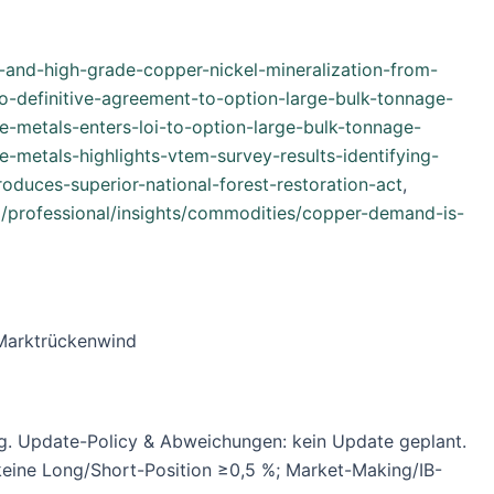
-and-high-grade-copper-nickel-mineralization-from-
o-definitive-agreement-to-option-large-bulk-tonnage-
e-metals-enters-loi-to-option-large-bulk-tonnage-
-metals-highlights-vtem-survey-results-identifying-
roduces-superior-national-forest-restoration-act
,
professional/insights/commodities/copper-demand-is-
 Marktrückenwind
. Update-Policy & Abweichungen: kein Update geplant.
 keine Long/Short-Position ≥0,5 %; Market-Making/IB-