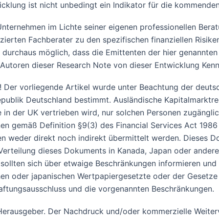
wicklung ist nicht unbedingt ein Indikator für die kommende
n Unternehmen im Lichte seiner eigenen professionellen Ber
zierten Fachberater zu den spezifischen finanziellen Risiken 
t durchaus möglich, dass die Emittenten der hier genannten
 Autoren dieser Research Note von dieser Entwicklung Kennt
 Der vorliegende Artikel wurde unter Beachtung der deutsch
republik Deutschland bestimmt. Ausländische Kapitalmarktre
e in der UK vertrieben wird, nur solchen Personen zugängli
onen gemäß Definition §9(3) des Financial Services Act 198
weder direkt noch indirekt übermittelt werden. Dieses Do
 Verteilung dieses Dokuments in Kanada, Japan oder ander
, sollten sich über etwaige Beschränkungen informieren un
en oder japanischen Wertpapiergesetzte oder der Gesetze e
aftungsausschluss und die vorgenannten Beschränkungen.
m Herausgeber. Der Nachdruck und/oder kommerzielle Weiter