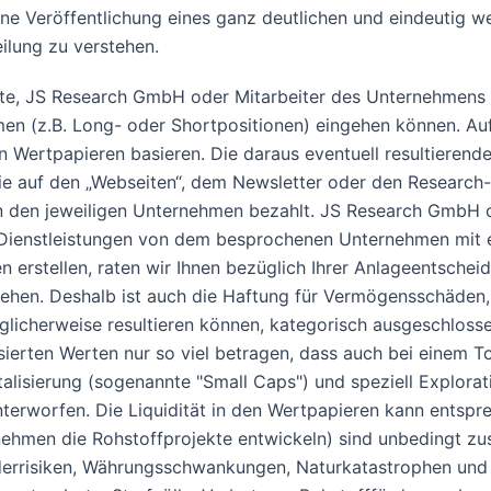
ine Veröffentlichung eines ganz deutlichen und eindeutig 
ilung zu verstehen.
e, JS Research GmbH oder Mitarbeiter des Unternehmens k
n (z.B. Long- oder Shortpositionen) eingehen können. Auf e
sen Wertpapieren basieren. Die daraus eventuell resultiere
ie auf den „Webseiten“, dem Newsletter oder den Research-
den jeweiligen Unternehmen bezahlt. JS Research GmbH ode
e Dienstleistungen von dem besprochenen Unternehmen mit
erstellen, raten wir Ihnen bezüglich Ihrer Anlageentscheid
iehen. Deshalb ist auch die Haftung für Vermögensschäden,
icherweise resultieren können, kategorisch ausgeschlossen.
isierten Werten nur so viel betragen, dass auch bei einem 
talisierung (sogenannte "Small Caps") und speziell Explorat
erworfen. Die Liquidität in den Wertpapieren kann entspre
hmen die Rohstoffprojekte entwickeln) sind unbedingt zus
änderrisiken, Währungsschwankungen, Naturkatastrophen u