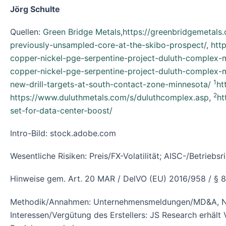
Jörg Schulte
Quellen:
Green Bridge Metals
,
https://greenbridgemetals
previously-unsampled-core-at-the-skibo-prospect/
,
htt
copper-nickel-pge-serpentine-project-duluth-complex-
copper-nickel-pge-serpentine-project-duluth-complex-
1
new-drill-targets-at-south-contact-zone-minnesota/
ht
2
https://www.duluthmetals.com/s/duluthcomplex.asp
,
ht
set-for-data-center-boost/
Intro-Bild: stock.adobe.com
Wesentliche Risiken: Preis/FX-Volatilität; AISC-/Betri
Hinweise gem. Art. 20 MAR / DelVO (EU) 2016/958 / §
Methodik/Annahmen: Unternehmensmeldungen/MD&A, NI 43
Interessen/Vergütung des Erstellers: JS Research erhält