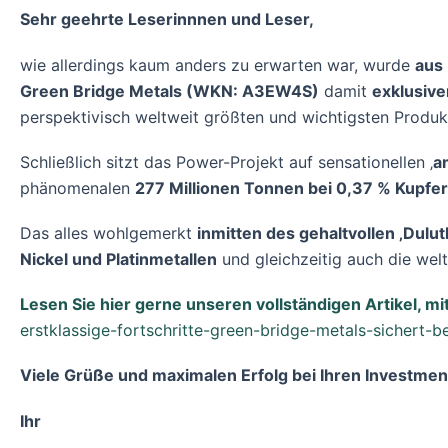
Sehr geehrte Leserinnnen und Leser,
wie allerdings kaum anders zu erwarten war, wurde
aus
Green Bridge Metals (WKN: A3EW4S)
damit
exklusiv
perspektivisch weltweit größten und wichtigsten Produ
Schließlich sitzt das Power-Projekt auf sensationellen ‚
a
phänomenalen
277 Millionen Tonnen bei 0,37 % Kupfer
Das alles wohlgemerkt
inmitten des gehaltvollen ‚Dulu
Nickel und Platinmetallen
und gleichzeitig auch die wel
Lesen Sie hier gerne unseren vollständigen Artikel, mi
erstklassige-fortschritte-green-bridge-metals-sichert-b
Viele Grüße und maximalen Erfolg bei Ihren Investmen
Ihr