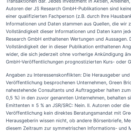
Transaktionen dar. Jedes Investment in Aktien, Anleihen,
Autoren der JS Research GmbH-Publikationen sind keine 
einer qualifizierten Fachperson (z.B. durch Ihre Hausban
Informationen und Daten stammen aus Quellen, die wir zu
Vollständigkeit dieser Informationen und Daten kann j
Research GmbH enthaltenen Wertungen und Aussagen. Die
Vollständigkeit der in dieser Publikation enthaltenen A
wider, die sich jederzeit ohne vorherige Ankündigung ä
GmbH-Veröffentlichungen prognostizierten Kurs- oder G
Angaben zu Interessenskonflikten: Die Herausgeber und ve
Veröffentlichung besprochenen Unternehmen, Green Bridg
nahestehende Consultants und Auftraggeber halten zum Z
0,5 %) in den zuvor genannten Unternehmen, behalten si
Emittenten ≥ 5 % an JSR/SRC: Nein. II. Autoren oder di
Veröffentlichung kein direktes Beratungsmandat mit Green
Herausgeberin wissen nicht, ob andere Börsenbriefe, Me
diesem Zeitraum zur symmetrischen Informations- und M