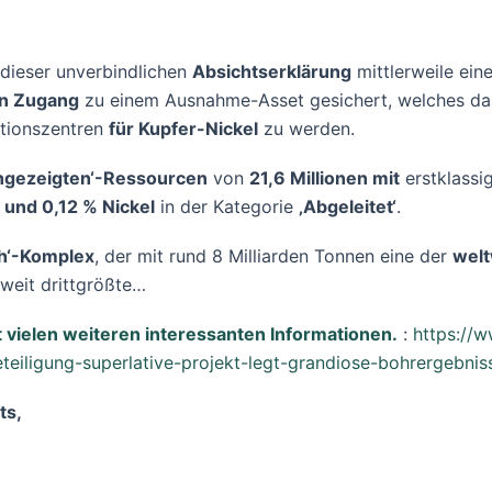
dieser unverbindlichen
Absichtserklärung
mittlerweile ein
en Zugang
zu einem Ausnahme-Asset gesichert, welches das
ktionszentren
für Kupfer-Nickel
zu werden.
ngezeigten‘-Ressourcen
von
21,6 Millionen mit
erstklassi
 und 0,12 % Nickel
in der Kategorie
‚Abgeleitet‘
.
th‘-Komplex
, der mit rund 8 Milliarden Tonnen eine der
welt
tweit drittgrößte…
t vielen weiteren interessanten Informationen.
:
https://w
eteiligung-superlative-projekt-legt-grandiose-bohrergebnis
ts,