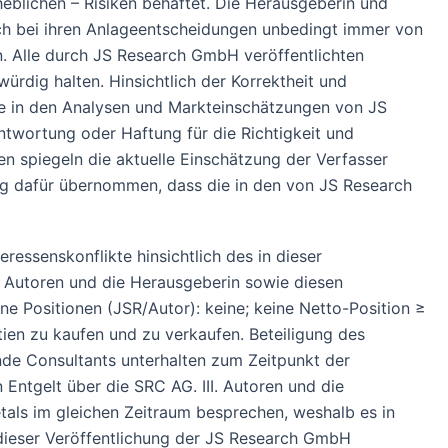
heblichen – Risiken behaftet. Die Herausgeberin und
ich bei ihren Anlageentscheidungen unbedingt immer von
en. Alle durch JS Research GmbH veröffentlichten
ürdig halten. Hinsichtlich der Korrektheit und
ie in den Analysen und Markteinschätzungen von JS
twortung oder Haftung für die Richtigkeit und
en spiegeln die aktuelle Einschätzung der Verfasser
ung dafür übernommen, dass die in den von JS Research
ressenskonflikte hinsichtlich des in dieser
. Autoren und die Herausgeberin sowie diesen
e Positionen (JSR/Autor): keine; keine Netto-Position ≥
ien zu kaufen und zu verkaufen. Beteiligung des
nde Consultants unterhalten zum Zeitpunkt der
 Entgelt über die SRC AG. III. Autoren und die
tals im gleichen Zeitraum besprechen, weshalb es in
dieser Veröffentlichung der JS Research GmbH