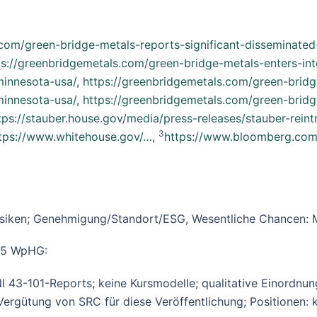
.com/green-bridge-metals-reports-significant-disseminated
ps://greenbridgemetals.com/green-bridge-metals-enters-int
minnesota-usa/
,
https://greenbridgemetals.com/green-bridg
minnesota-usa/
,
https://greenbridgemetals.com/green-bridge
tps://stauber.house.gov/media/press-releases/stauber-reint
3
tps://www.whitehouse.gov/…
,
https://www.bloomberg.com/
ebsrisiken; Genehmigung/Standort/ESG, Wesentliche Chancen:
 85 WpHG:
-101-Reports; keine Kursmodelle; qualitative Einordnung
 Vergütung von SRC für diese Veröffentlichung; Positionen: