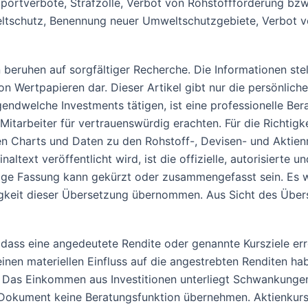
mportverbote, Strafzölle, Verbot von Rohstoffförderung bzw.
weltschutz, Benennung neuer Umweltschutzgebiete, Verbot
nen beruhen auf sorgfältiger Recherche. Die Informationen s
 Wertpapieren dar. Dieser Artikel gibt nur die persönlich
 irgendwelche Investments tätigen, ist eine professionelle 
Mitarbeiter für vertrauenswürdig erachten. Für die Richtigk
ten Charts und Daten zu den Rohstoff-, Devisen- und Akti
altext veröffentlicht wird, ist die offizielle, autorisierte
ige Fassung kann gekürzt oder zusammengefasst sein. Es wi
igkeit dieser Übersetzung übernommen. Aus Sicht des Übers
dass eine angedeutete Rendite oder genannte Kursziele err
en materiellen Einfluss auf die angestrebten Renditen habe
 Das Einkommen aus Investitionen unterliegt Schwankungen
e Dokument keine Beratungsfunktion übernehmen. Aktienkur