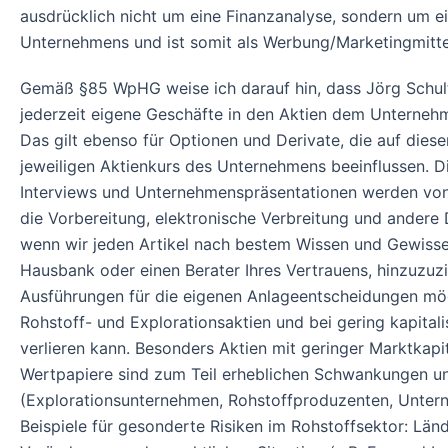
ausdrücklich nicht um eine Finanzanalyse, sondern um e
Unternehmens und ist somit als Werbung/Marketingmitte
Gemäß §85 WpHG weise ich darauf hin, dass Jörg Schult
jederzeit eigene Geschäfte in den Aktien dem Unternehme
Das gilt ebenso für Optionen und Derivate, die auf die
jeweiligen Aktienkurs des Unternehmens beeinflussen. D
Interviews und Unternehmenspräsentationen werden von 
die Vorbereitung, elektronische Verbreitung und ander
wenn wir jeden Artikel nach bestem Wissen und Gewissen 
Hausbank oder einen Berater Ihres Vertrauens, hinzuzuz
Ausführungen für die eigenen Anlageentscheidungen mögl
Rohstoff- und Explorationsaktien und bei gering kapital
verlieren kann. Besonders Aktien mit geringer Marktkapi
Wertpapiere sind zum Teil erheblichen Schwankungen unt
(Explorationsunternehmen, Rohstoffproduzenten, Unterne
Beispiele für gesonderte Risiken im Rohstoffsektor: L