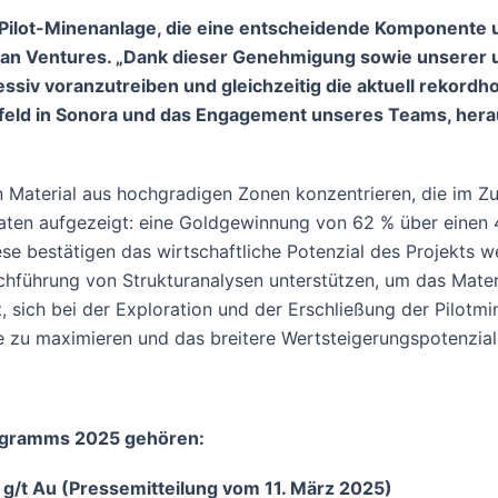
ilot-Minenanlage, die eine entscheidende Komponente unse
cvan Ventures. „Dank dieser Genehmigung sowie unsere
ressiv voranzutreiben und gleichzeitig die aktuell rekor
feld in Sonora und das Engagement unseres Teams, hera
n Material aus hochgradigen Zonen konzentrieren, die im Zu
aten aufgezeigt: eine Goldgewinnung von 62 % über einen
ese bestätigen das wirtschaftliche Potenzial des Projekts
führung von Strukturanalysen unterstützen, um das Material
sich bei der Exploration und der Erschließung der Pilotmin
e zu maximieren und das breitere Wertsteigerungspotenzial
ogramms 2025 gehören:
,3 g/t Au (Pressemitteilung vom 11. März 2025)