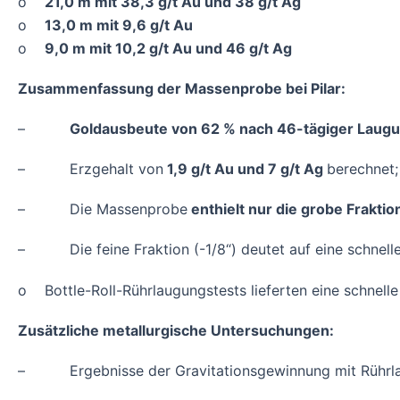
o
21,0 m mit 38,3 g/t Au und 38 g/t Ag
o
13,0 m mit 9,6 g/t Au
o
9,0 m mit 10,2 g/t Au und 46 g/t Ag
Zusammenfassung der Massenprobe bei Pilar:
–
Goldausbeute von 62 % nach 46-tägiger Laugu
– Erzgehalt von
1,9 g/t Au und 7 g/t Ag
berechnet;
– Die Massenprobe
enthielt nur die grobe Frakti
– Die feine Fraktion (-1/8“) deutet auf eine schnelle
o Bottle-Roll-Rührlaugungstests lieferten eine schnell
Zusätzliche metallurgische Untersuchungen:
– Ergebnisse der Gravitationsgewinnung mit Rührlau