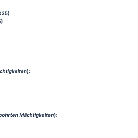
2025)
5)
chtigkeiten
):
bohrten Mächtigkeiten
):