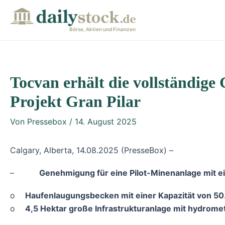
Zum
Post
Inhalt
navigation
Börse, Aktien und Finanzen
springen
Tocvan erhält die vollständige
Projekt Gran Pilar
Von
Pressebox
/
14. August 2025
Calgary, Alberta, 14.08.2025 (PresseBox) –
–
Genehmigung für eine Pilot-Minenanlage mit ei
o
Haufenlaugungsbecken mit einer Kapazität von 5
o
4,5 Hektar große Infrastrukturanlage mit hydrome