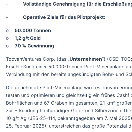
–
Vollständige Genehmigung für die Erschließung 
–
Operative Ziele für das Pilotprojekt:
o
50.000 Tonnen
o
1,2 g/t Gold
o
70 % Gewinnung
TocvanVentures Corp. (das „
Unternehmen
“) (CSE: TOC
Erschließung einer 50.000-Tonnen-Pilot-Minenanlage auf s
Verbindung mit den bereits angekündigten Bohr- und Sc
Die genehmigte Pilot-Minenanlage wird es Tocvan ermö
testen und optimieren und gleichzeitig ein frühes Cashf
Bohrflächen und 67 Gräben im gesamten, 21 km² großen 
zur Erkundung hochgradiger Gold- und Silberzonen. Die j
10 g/t Ag (JES-25-114, bekanntgegeben am 7. Mai 2025) 
25. Februar 2025), unterstreichen das große Potenzial d