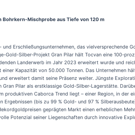
 Bohrkern-Mischprobe aus Tiefe von 120 m
- und Erschließungsunternehmen, das vielversprechende Gol
e-Gold-Silber-Projekt Gran Pilar hält Tocvan eine 100-pro
nden Landerwerb im Jahr 2023 erweitert wurde und reichlic
mit einer Kapazität von 50.000 Tonnen. Das Unternehmen häl
nd erweitert damit seine Präsenz weiter. Jüngste Exploratio
 Gran Pilar als erstklassige Gold-Silber-Lagerstätte. Darüb
m produktiven Caborca Trend liegt – einer Region, in der 
hen Ergebnissen (bis zu 99 % Gold- und 97 % Silberausbeute
Rekordgoldpreisen geprägten Markt einen erheblichen Mehrw
volle Potenzial seiner Liegenschaften durch innovative Expl