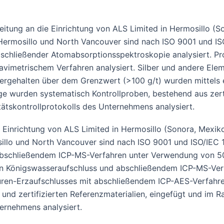
tung an die Einrichtung von ALS Limited in Hermosillo (S
ermosillo und North Vancouver sind nach ISO 9001 und ISO/
chließender Atomabsorptionsspektroskopie analysiert. Pr
avimetrischem Verfahren analysiert. Silber und andere Ele
bergehalten über dem Grenzwert (>100 g/t) wurden mittels
ge wurden systematisch Kontrollproben, bestehend aus zert
ätskontrollprotokolls des Unternehmens analysiert.
Einrichtung von ALS Limited in Hermosillo (Sonora, Mexik
llo und North Vancouver sind nach ISO 9001 und ISO/IEC 17
 abschließendem ICP-MS-Verfahren unter Verwendung von 
n Königswasseraufschluss und abschließendem ICP-MS-Verfa
uren-Erzaufschlusses mit abschließendem ICP-AES-Verfahre
und zertifizierten Referenzmaterialien, eingefügt und im 
ternehmens analysiert.