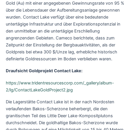
Gold (Au) mit einer angegebenen Gewinnungsrate von 95 %
über die Lebensdauer der Aufbereitungsanlage gewonnen
wurden. Contact Lake verfügt über eine bedeutende
untertägige Infrastruktur und über Explorationspotenzial in
den unmittelbar an die untertägige Erschließung
angrenzenden Gebieten. Cameco berichtete, dass zum
Zeitpunkt der Einstellung der Bergbauaktivitäten, als der
Goldpreis bei etwa 300 $/Unze lag, erhebliche historisch
definierte Goldressourcen im Boden verblieben waren.
Draufsicht Goldprojekt Contact Lake:
https://www.tridentresourcescorp.com/_gallery/album-
2/lg/ContactLakeGoldProject2.jpg
Die Lagerstätte Contact Lake ist in der nach Nordosten
verlaufenden Bakos-Scherzone beherbergt, die den
granitischen Teil des Little Deer Lake-Kompositplutons
durchschneidet. Die goldhaltige Bakos-Scherzone wurde
durch Bohrungen auf eine Mächtigkeit von 15 bis 40 Metern