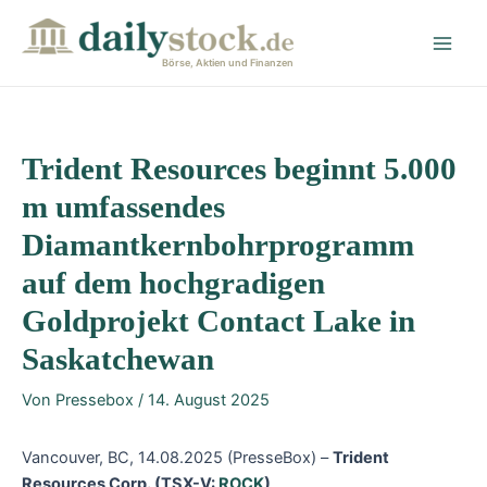
Zum
Post
Main
Inhalt
navigation
Men
springen
Börse, Aktien und Finanzen
Trident Resources beginnt 5.000
m umfassendes
Diamantkernbohrprogramm
auf dem hochgradigen
Goldprojekt Contact Lake in
Saskatchewan
Von
Pressebox
/
14. August 2025
Vancouver, BC, 14.08.2025 (PresseBox) –
Trident
Resources Corp. (TSX-V:
ROCK
)