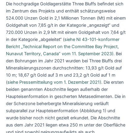
Die hochgradige Goldlagerstätte Three Bluffs befindet sich
im Zentrum des Projekts und enthält schätzungsweise
524.000 Unzen Gold in 2,1 Millionen Tonnen (Mt) mit einem
Goldgehalt von 7,85 g/t in der Kategorie „angezeigt“ und
720.000 Unzen in 2,9 Mt mit einem Goldgehalt von 7,64 g/t
in der Kategorie „abgeleitet“ (
siehe NI 43-101-konformer
Bericht „Technical Report on the Committee Bay Project,
Nunavut Territory, Canada” vom 11. September 2023).
Bei
den Bohrungen im Jahr 2021 wurden bei Three Bluffs drei
Mineralisierungszonen durchschnitten: 13,93 g/t Gold auf
10 m; 18,67 g/t Gold auf 3 m und 23,2 g/t Gold auf 1 m
(
siehe Pressemitteilung vom 1. Dezember 2021)
. Die ersten
beiden genannten Abschnitte liegen außerhalb der
Haupteisenformation in gescherten Metasedimenten. Die in
der Scherzone beherbergte Mineralisierung verläuft
subparallel zur Haupteisenformation (Abbildung 1) und
wurde bisher noch nicht gezielt erkundet. Die Abschnitte
aus dem Jahr 2021 liegen etwa 250 m unter der Oberfläche
und sind sowohl neigungsaufwärts als auch