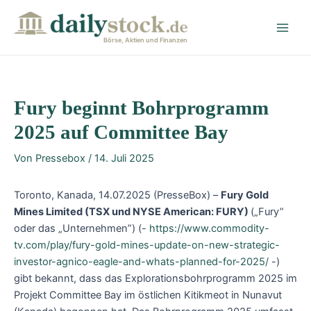
Zum
Post
Main
Inhalt
navigation
Men
springen
Börse, Aktien und Finanzen
Fury beginnt Bohrprogramm
2025 auf Committee Bay
Von
Pressebox
/
14. Juli 2025
Toronto, Kanada, 14.07.2025 (PresseBox) –
Fury Gold
Mines Limited (TSX und NYSE American: FURY)
(„Fury”
oder das „Unternehmen”) (-
https://www.commodity-
tv.com/play/fury-gold-mines-update-on-new-strategic-
investor-agnico-eagle-and-whats-planned-for-2025/
-)
gibt bekannt, dass das Explorationsbohrprogramm 2025 im
Projekt Committee Bay im östlichen Kitikmeot in Nunavut