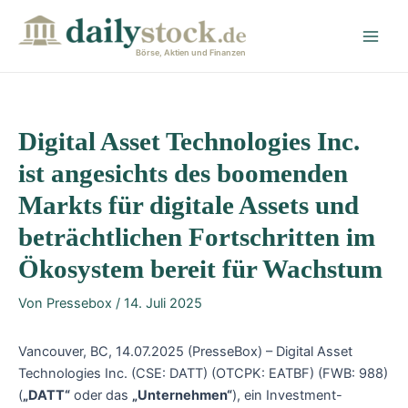
Zum
Post
Main
Inhalt
navigation
Men
springen
Börse, Aktien und Finanzen
Digital Asset Technologies Inc.
ist angesichts des boomenden
Markts für digitale Assets und
beträchtlichen Fortschritten im
Ökosystem bereit für Wachstum
Von
Pressebox
/
14. Juli 2025
Vancouver, BC, 14.07.2025 (PresseBox) – Digital Asset
Technologies Inc. (CSE: DATT) (OTCPK: EATBF) (FWB: 988)
(
„DATT“
oder das
„Unternehmen“
), ein Investment-