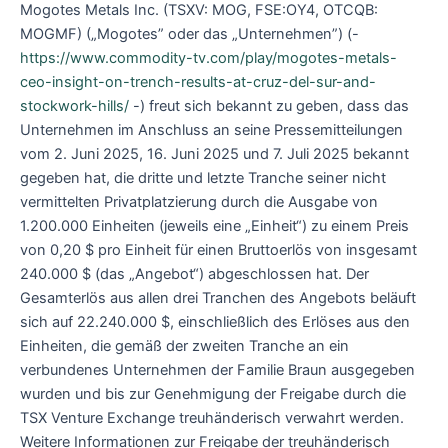
Mogotes Metals Inc. (TSXV: MOG, FSE:OY4, OTCQB:
MOGMF) („Mogotes” oder das „Unternehmen”) (-
https://www.commodity-tv.com/play/mogotes-metals-
ceo-insight-on-trench-results-at-cruz-del-sur-and-
stockwork-hills/
-) freut sich bekannt zu geben, dass das
Unternehmen im Anschluss an seine Pressemitteilungen
vom 2. Juni 2025, 16. Juni 2025 und 7. Juli 2025 bekannt
gegeben hat, die dritte und letzte Tranche seiner nicht
vermittelten Privatplatzierung durch die Ausgabe von
1.200.000 Einheiten (jeweils eine „Einheit“) zu einem Preis
von 0,20 $ pro Einheit für einen Bruttoerlös von insgesamt
240.000 $ (das „Angebot“) abgeschlossen hat. Der
Gesamterlös aus allen drei Tranchen des Angebots beläuft
sich auf 22.240.000 $, einschließlich des Erlöses aus den
Einheiten, die gemäß der zweiten Tranche an ein
verbundenes Unternehmen der Familie Braun ausgegeben
wurden und bis zur Genehmigung der Freigabe durch die
TSX Venture Exchange treuhänderisch verwahrt werden.
Weitere Informationen zur Freigabe der treuhänderisch