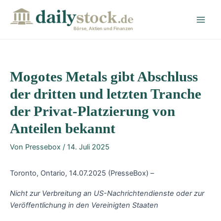
Zum
Post
Main
Inhalt
navigation
Men
springen
Börse, Aktien und Finanzen
Mogotes Metals gibt Abschluss
der dritten und letzten Tranche
der Privat-Platzierung von
Anteilen bekannt
Von
Pressebox
/
14. Juli 2025
Toronto, Ontario, 14.07.2025 (PresseBox) –
Nicht zur Verbreitung an US-Nachrichtendienste oder zur
Veröffentlichung in den Vereinigten Staaten