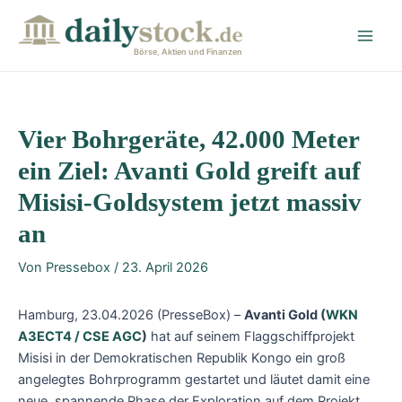
Zum
Post
Main
Inhalt
navigation
Men
springen
Börse, Aktien und Finanzen
Vier Bohrgeräte, 42.000 Meter
ein Ziel: Avanti Gold greift auf
Misisi-Goldsystem jetzt massiv
an
Von
Pressebox
/
23. April 2026
Hamburg, 23.04.2026 (PresseBox) –
Avanti Gold (
WKN
A3ECT4 / CSE AGC
)
hat auf seinem Flaggschiffprojekt
Misisi in der Demokratischen Republik Kongo ein groß
angelegtes Bohrprogramm gestartet und läutet damit eine
neue, spannende Phase der Exploration auf dem Projekt