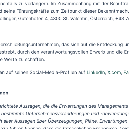
enfalls zu verlängern. Im Zusammenhang mit der Beauftra
d seine Führungskräfte zum Zeitpunkt dieser Bekanntmach
linger, Gutenhofen 4, 4300 St. Valentin, Österreich, +43
 -erschließungsunternehmen, das sich auf die Entdeckung u
trebt, durch den verantwortungsvollen Erwerb und die Ersc
ge Werte zu schaffen.
n auf seinen Social-Media-Profilen auf
LinkedIn
,
X.com
,
Fa
onen
erichtete Aussagen, die die Erwartungen des Managements h
n und bestimmte Unternehmensveränderungen und -anwendun
ßlich aller Aussagen über Überzeugungen, Pläne, Erwartungen
azu führen können, dass die tatsächlichen Ergebnisse, Lei