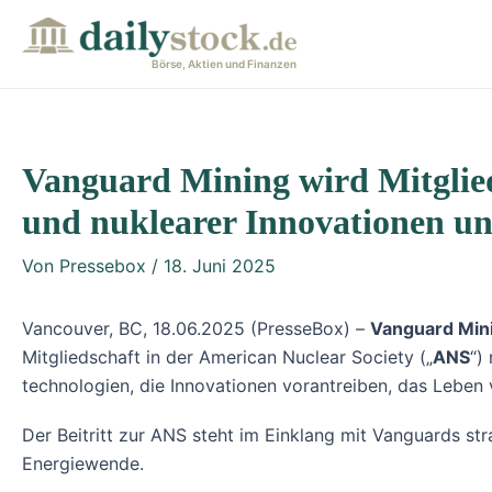
Zum
Post
Inhalt
navigation
Börse, Aktien und Finanzen
springen
Vanguard Mining wird Mitglied
und nuklearer Innovationen un
Von
Pressebox
/
18. Juni 2025
Vancouver, BC, 18.06.2025 (PresseBox) –
Vanguard Min
Mitgliedschaft in der American Nuclear Society („
ANS
“)
technologien, die Innovationen vorantreiben, das Leben 
Der Beitritt zur ANS steht im Einklang mit Vanguards st
Energiewende.