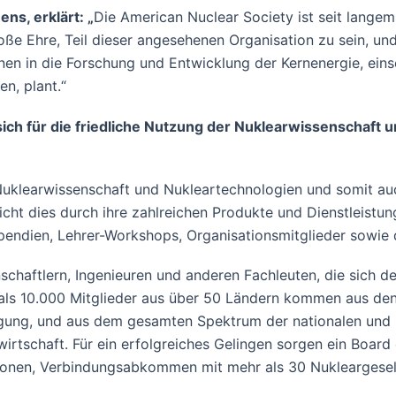
s, erklärt: „
Die American Nuclear Society ist seit langem
oße Ehre, Teil dieser angesehenen Organisation zu sein, un
en in die Forschung und Entwicklung der Kernenergie, einsc
n, plant.“
e sich für die friedliche Nutzung der Nuklearwissenschaf
Nuklearwissenschaft und Nukleartechnologien und somit auc
eicht dies durch ihre zahlreichen Produkte und Dienstleist
ipendien, Lehrer-Workshops, Organisationsmitglieder sowie 
nschaftlern, Ingenieuren und anderen Fachleuten, die sich 
als 10.000 Mitglieder aus über 50 Ländern kommen aus den
orgung, und aus dem gesamten Spektrum der nationalen und i
rtschaft. Für ein erfolgreiches Gelingen sorgen ein Board 
tionen, Verbindungsabkommen mit mehr als 30 Nukleargesel