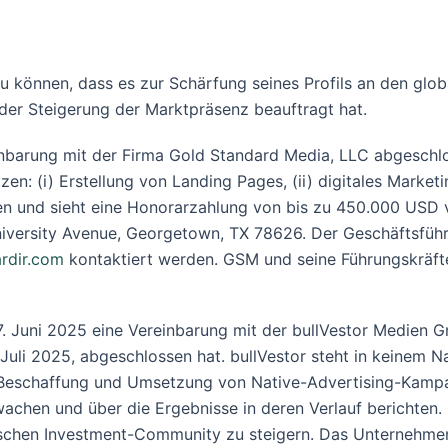
 können, dass es zur Schärfung seines Profils an den glo
der Steigerung der Marktpräsenz beauftragt hat.
nbarung mit der Firma Gold Standard Media, LLC abgeschl
(i) Erstellung von Landing Pages, (ii) digitales Marketing,
en und sieht eine Honorarzahlung von bis zu 450.000 USD v
iversity Avenue, Georgetown, TX 78626. Der Geschäftsfüh
rdir.com
kontaktiert werden. GSM und seine Führungskräft
 Juni 2025 eine Vereinbarung mit der bullVestor Medien G
Juli 2025, abgeschlossen hat. bullVestor steht in keinem N
, Beschaffung und Umsetzung von Native-Advertising-Kam
achen und über die Ergebnisse in deren Verlauf berichten. 
schen Investment-Community zu steigern. Das Unternehmen ha