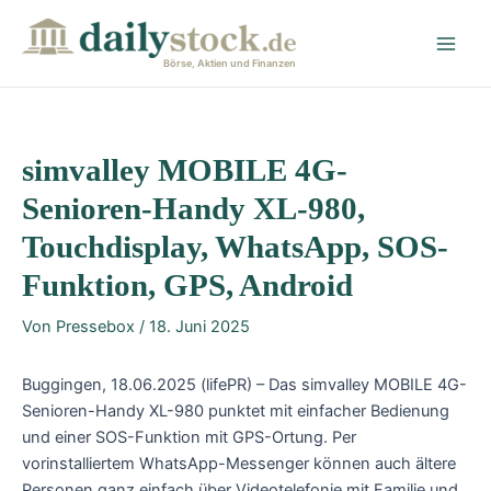
Zum
Post
Main
Inhalt
navigation
Men
springen
Börse, Aktien und Finanzen
simvalley MOBILE 4G-
Senioren-Handy XL-980,
Touchdisplay, WhatsApp, SOS-
Funktion, GPS, Android
Von
Pressebox
/
18. Juni 2025
Buggingen, 18.06.2025 (lifePR) – Das simvalley MOBILE 4G-
Senioren-Handy XL-980 punktet mit einfacher Bedienung
und einer SOS-Funktion mit GPS-Ortung. Per
vorinstalliertem WhatsApp-Messenger können auch ältere
Personen ganz einfach über Videotelefonie mit Familie und