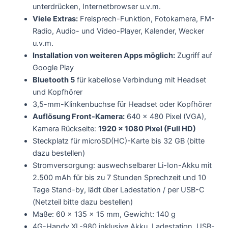
unterdrücken, Internetbrowser u.v.m.
Viele Extras:
Freisprech-Funktion, Fotokamera, FM-
Radio, Audio- und Video-Player, Kalender, Wecker
u.v.m.
Installation von weiteren Apps möglich:
Zugriff auf
Google Play
Bluetooth 5
für kabellose Verbindung mit Headset
und Kopfhörer
3,5-mm-Klinkenbuchse für Headset oder Kopfhörer
Auflösung Front-Kamera:
640 x 480 Pixel (VGA),
Kamera Rückseite:
1920 x 1080 Pixel (Full HD)
Steckplatz für microSD(HC)-Karte bis 32 GB (bitte
dazu bestellen)
Stromversorgung: auswechselbarer Li-Ion-Akku mit
2.500 mAh für bis zu 7 Stunden Sprechzeit und 10
Tage Stand-by, lädt über Ladestation / per USB-C
(Netzteil bitte dazu bestellen)
Maße: 60 x 135 x 15 mm, Gewicht: 140 g
4G-Handy XL-980 inklusive Akku, Ladestation, USB-