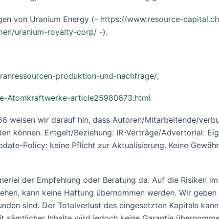
gen von Uranium Energy (-
https://www.resource-capital.
men/uranium-royalty-corp/
-).
ranressourcen-produktion-und-nachfrage/
;
ue-Atomkraftwerke-article25980673.html
8 weisen wir darauf hin, dass Autoren/Mitarbeitende/verb
en können. Entgelt/Beziehung: IR-Verträge/Advertorial: Eig
date-Policy: keine Pflicht zur Aktualisierung. Keine Gewähr
einerlei der Empfehlung oder Beratung da. Auf die Risiken i
stehen, kann keine Haftung übernommen werden. Wir geben
unden sind. Der Totalverlust des eingesetzten Kapitals ka
eit sämtlicher Inhalte wird jedoch keine Garantie übernommen