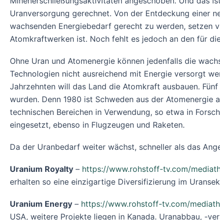
Minenerschließungsaktivitäten angeschoben. Und das ist
Uranversorgung gerechnet. Von der Entdeckung einer ne
wachsenden Energiebedarf gerecht zu werden, setzen vi
Atomkraftwerken ist. Noch fehlt es jedoch an den für d
Ohne Uran und Atomenergie können jedenfalls die wachse
Technologien nicht ausreichend mit Energie versorgt wer
Jahrzehnten will das Land die Atomkraft ausbauen. Fün
wurden. Denn 1980 ist Schweden aus der Atomenergie au
technischen Bereichen in Verwendung, so etwa in Forsch
eingesetzt, ebenso in Flugzeugen und Raketen.
Da der Uranbedarf weiter wächst, schneller als das Ange
Uranium Royalty
–
https://www.rohstoff-tv.com/mediath
erhalten so eine einzigartige Diversifizierung im Uranse
Uranium Energy
–
https://www.rohstoff-tv.com/mediat
USA, weitere Projekte liegen in Kanada. Uranabbau, -ve