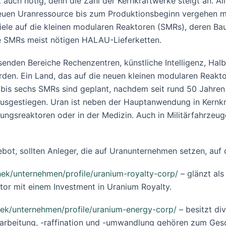
 auch nötig, denn die Zahl der Kernkraftwerke steigt an. A
uen Uranressource bis zum Produktionsbeginn vergehen mei
ele auf die kleinen modularen Reaktoren (SMRs), deren Bau
ie SMRs meist nötigen HALAU-Lieferketten.
nden Bereiche Rechenzentren, künstliche Intelligenz, Halbl
den. Ein Land, das auf die neuen kleinen modularen Reaktor
f bis sechs SMRs sind geplant, nachdem seit rund 50 Jahre
sgestiegen. Uran ist neben der Hauptanwendung in Kernkra
ungsreaktoren oder in der Medizin. Auch in Militärfahrzeu
bot, sollten Anleger, die auf Uranunternehmen setzen, auf d
ek/unternehmen/profile/uranium-royalty-corp/
– glänzt al
ktor mit einem Investment in Uranium Royalty.
hek/unternehmen/profile/uranium-energy-corp/
– besitzt di
rarbeitung, -raffination und -umwandlung gehören zum Gesc