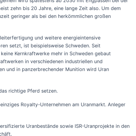
llgemein wird spätestens ab 2030 mit Engpässen bei der
st zehn bis 20 Jahre, eine lange Zeit also. Um dem
zeit geringer als bei den herkömmlichen großen
eiterfertigung und weitere energieintensive
en setzt, ist beispielsweise Schweden. Seit
n keine Kernkraftwerke mehr in Schweden gebaut
ftwerken in verschiedenen industriellen und
gen und in panzerbrechender Munition wird Uran
as richtige Pferd setzen.
s einziges Royalty-Unternehmen am Uranmarkt. Anleger
versifizierte Uranbestände sowie ISR-Uranprojekte in den
häft.