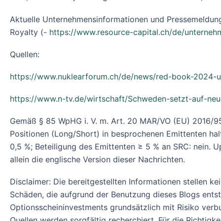
Aktuelle Unternehmensinformationen und Pressemeldun
Royalty (-
https://www.resource-capital.ch/de/unterneh
Quellen:
https://www.nuklearforum.ch/de/news/red-book-2024-u
https://www.n-tv.de/wirtschaft/Schweden-setzt-auf-ne
Gemäß § 85 WpHG i. V. m. Art. 20 MAR/VO (EU) 2016/95
Positionen (Long/Short) in besprochenen Emittenten halt
0,5 %; Beteiligung des Emittenten ≥ 5 % an SRC: nein. Up
allein die englische Version dieser Nachrichten.
Disclaimer: Die bereitgestellten Informationen stellen k
Schäden, die aufgrund der Benutzung dieses Blogs ent
Optionsscheininvestments grundsätzlich mit Risiko verb
Quellen werden sorgfältig recherchiert. Für die Richtigk