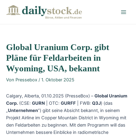
Zum
Post
Main
Inhalt
navigation
Men
springen
Börse, Aktien und Finanzen
Global Uranium Corp. gibt
Pläne für Feldarbeiten in
Wyoming, USA, bekannt
Von
Pressebox
/
1. Oktober 2025
Calgary, Alberta, 01.10.2025 (PresseBox) –
Global Uranium
Corp.
(CSE:
GURN
| OTC:
GURFF
| FWB:
Q3J
) (das
„
Unternehmen
“) gibt seine Absicht bekannt, in seinem
Projekt Airline im Copper Mountain District in Wyoming mit
den Feldarbeiten zu beginnen. Mit dem Programm will das
Unternehmen bessere Einblicke in radiometrische