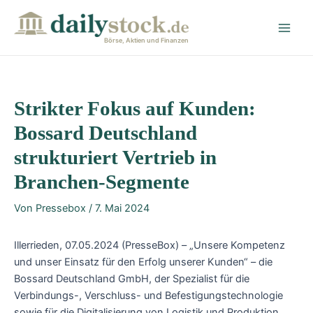
Zum
Post
Main
Inhalt
navigation
Men
springen
Börse, Aktien und Finanzen
Strikter Fokus auf Kunden:
Bossard Deutschland
strukturiert Vertrieb in
Branchen-Segmente
Von
Pressebox
/
7. Mai 2024
Illerrieden, 07.05.2024 (PresseBox) – „Unsere Kompetenz
und unser Einsatz für den Erfolg unserer Kunden“ – die
Bossard Deutschland GmbH, der Spezialist für die
Verbindungs-, Verschluss- und Befestigungstechnologie
sowie für die Digitalisierung von Logistik und Produktion,