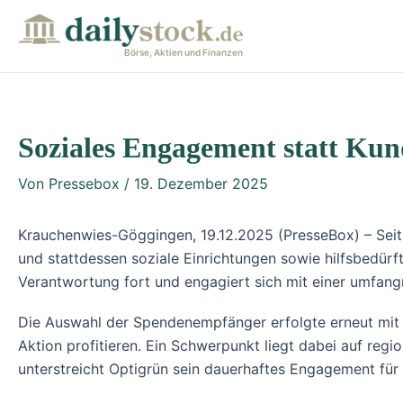
Zum
Post
Inhalt
navigation
Börse, Aktien und Finanzen
springen
Soziales Engagement statt Ku
Von
Pressebox
/
19. Dezember 2025
Krauchenwies-Göggingen, 19.12.2025 (PresseBox) – Seit 
und stattdessen soziale Einrichtungen sowie hilfsbedürf
Verantwortung fort und engagiert sich mit einer umfangre
Die Auswahl der Spendenempfänger erfolgte erneut mit gr
Aktion profitieren. Ein Schwerpunkt liegt dabei auf regi
unterstreicht Optigrün sein dauerhaftes Engagement für g