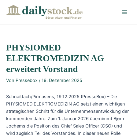
Zum
Post
Main
Inhalt
navigation
Men
springen
Börse, Aktien und Finanzen
PHYSIOMED
ELEKTROMEDIZIN AG
erweitert Vorstand
Von
Pressebox
/
19. Dezember 2025
Schnaittach/Pirmasens, 19.12.2025 (PresseBox) – Die
PHYSIOMED ELEKTROMEDIZIN AG setzt einen wichtigen
strategischen Schritt für die Unternehmensentwicklung der
kommenden Jahre: Zum 1. Januar 2026 übernimmt Bjørn
Jochems die Position des Chief Sales Officer (CSO) und
wird zugleich Teil des Vorstandes. In dieser neuen Rolle