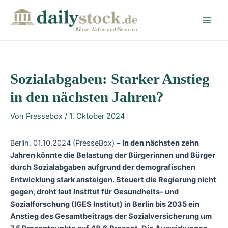
Zum
Post
Main
Inhalt
navigation
Men
springen
Börse, Aktien und Finanzen
Sozialabgaben: Starker Anstieg
in den nächsten Jahren?
Von
Pressebox
/
1. Oktober 2024
Berlin, 01.10.2024 (PresseBox) –
In den nächsten zehn
Jahren könnte die Belastung der Bürgerinnen und Bürger
durch Sozialabgaben aufgrund der demografischen
Entwicklung stark ansteigen. Steuert die Regierung nicht
gegen, droht laut Institut für Gesundheits- und
Sozialforschung (IGES Institut) in Berlin bis 2035 ein
Anstieg des Gesamtbeitrags der Sozialversicherung um