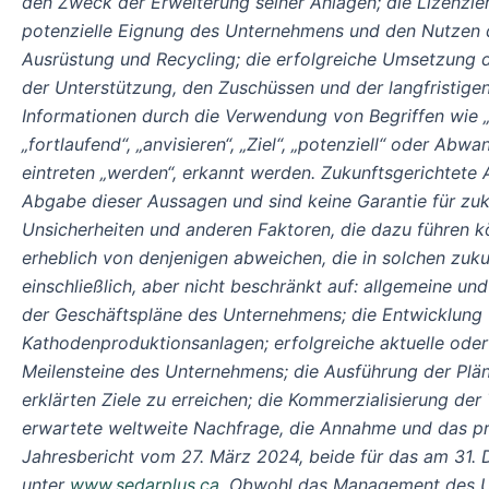
den Zweck der Erweiterung seiner Anlagen; die Lizenzi
potenzielle Eignung des Unternehmens und den Nutzen d
Ausrüstung und Recycling; die erfolgreiche Umsetzung 
der Unterstützung, den Zuschüssen und der langfristig
Informationen durch die Verwendung von Begriffen wie „gla
„fortlaufend“, „anvisieren“, „Ziel“, „potenziell“ oder 
eintreten „werden“, erkannt werden. Zukunftsgerichtete
Abgabe dieser Aussagen und sind keine Garantie für zuk
Unsicherheiten und anderen Faktoren, die dazu führen k
erheblich von denjenigen abweichen, die in solchen zuk
einschließlich, aber nicht beschränkt auf: allgemeine un
der Geschäftspläne des Unternehmens; die Entwicklung v
Kathodenproduktionsanlagen; erfolgreiche aktuelle ode
Meilensteine des Unternehmens; die Ausführung der Plä
erklärten Ziele zu erreichen; die Kommerzialisierung d
erwartete weltweite Nachfrage, die Annahme und das pr
Jahresbericht vom 27. März 2024, beide für das am 31
unter
www.sedarplus.ca
. Obwohl das Management des Unt