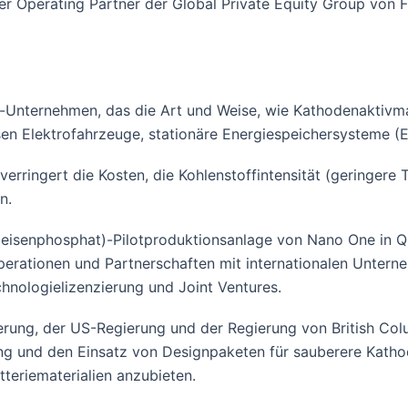
er Operating Partner der Global Private Equity Group von F
-Unternehmen, das die Art und Weise, wie Kathodenaktivmat
en Elektrofahrzeuge, stationäre Energiespeichersysteme (E
erringert die Kosten, die Kohlenstoffintensität (geringer
n.
hiumeisenphosphat)-Pilotproduktionsanlage von Nano One in
operationen und Partnerschaften mit internationalen Unter
hnologielizenzierung und Joint Ventures.
rung, der US-Regierung und der Regierung von British Col
ng und den Einsatz von Designpaketen für sauberere Kath
teriematerialien anzubieten.