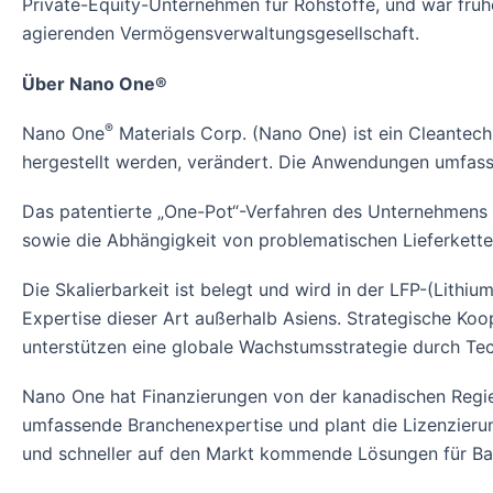
Private-Equity-Unternehmen für Rohstoffe, und war früh
agierenden Vermögensverwaltungsgesellschaft.
Über Nano One®
®
Nano One
Materials Corp. (Nano One) ist ein Cleantech
hergestellt werden, verändert. Die Anwendungen umfass
Das patentierte „One-Pot“-Verfahren des Unternehmens v
sowie die Abhängigkeit von problematischen Lieferkette
Die Skalierbarkeit ist belegt und wird in der LFP-(Lit
Expertise dieser Art außerhalb Asiens. Strategische Ko
unterstützen eine globale Wachstumsstrategie durch Tec
Nano One hat Finanzierungen von der kanadischen Regie
umfassende Branchenexpertise und plant die Lizenzieru
und schneller auf den Markt kommende Lösungen für Bat