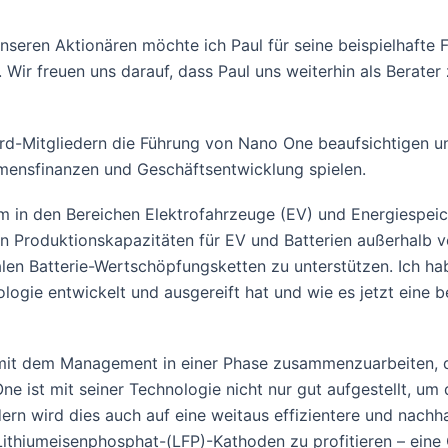
eren Aktionären möchte ich Paul für seine beispielhafte F
ir freuen uns darauf, dass Paul uns weiterhin als Berater
d-Mitgliedern die Führung von Nano One beaufsichtigen un
mensfinanzen und Geschäftsentwicklung spielen.
 in den Bereichen Elektrofahrzeuge (EV) und Energiespeiche
n Produktionskapazitäten für EV und Batterien außerhalb v
alen Batterie-Wertschöpfungsketten zu unterstützen. Ich h
logie entwickelt und ausgereift hat und wie es jetzt eine b
d mit dem Management in einer Phase zusammenzuarbeiten, 
ne ist mit seiner Technologie nicht nur gut aufgestellt, um
ern wird dies auch auf eine weitaus effizientere und nachh
 Lithiumeisenphosphat-(LFP)-Kathoden zu profitieren – eine