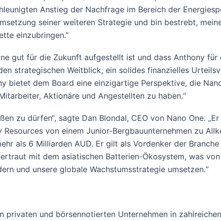
hleunigten Anstieg der Nachfrage im Bereich der Energiespe
etzung seiner weiteren Strategie und bin bestrebt, meine
te einzubringen.”
One gut für die Zukunft aufgestellt ist und dass Anthony fü
nden strategischen Weitblick, ein solides finanzielles Urte
ny bietet dem Board eine einzigartige Perspektive, die Nan
itarbeiter, Aktionäre und Angestellten zu haben.“
ßen zu dürfen“, sagte Dan Blondal, CEO von Nano One. „Er 
axy Resources von einem Junior-Bergbauunternehmen zu All
 als 6 Milliarden AUD. Er gilt als Vordenker der Branche
ertraut mit dem asiatischen Batterien-Ökosystem, was von
ändern und unsere globale Wachstumsstrategie umsetzen.“
 in privaten und börsennotierten Unternehmen in zahlreic