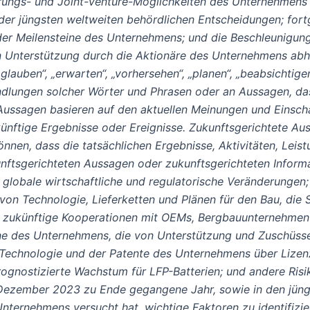
erungs- und Joint-Venture-Möglichkeiten des Unternehmens 
er jüngsten weltweiten behördlichen Entscheidungen; fortg
der Meilensteine des Unternehmens; und die Beschleunigu
en Unterstützung durch die Aktionäre des Unternehmens ab
uben“, „erwarten“, „vorhersehen“, „planen“, „beabsichtigen“,
Abwandlungen solcher Wörter und Phrasen oder an Aussagen, 
 Aussagen basieren auf den aktuellen Meinungen und Einsc
ünftige Ergebnisse oder Ereignisse. Zukunftsgerichtete Au
önnen, dass die tatsächlichen Ergebnisse, Aktivitäten, Le
unftsgerichteten Aussagen oder zukunftsgerichteten Infor
d globale wirtschaftliche und regulatorische Veränderungen;
on Technologie, Lieferketten und Plänen für den Bau, die 
r zukünftige Kooperationen mit OEMs, Bergbauunternehmen 
ne des Unternehmens, die von Unterstützung und Zuschüsse
er Technologie und der Patente des Unternehmens über Lizen
ognostizierte Wachstum für LFP-Batterien; und andere Ris
. Dezember 2023 zu Ende gegangene Jahr, sowie in den jü
ernehmens versucht hat, wichtige Faktoren zu identifizier