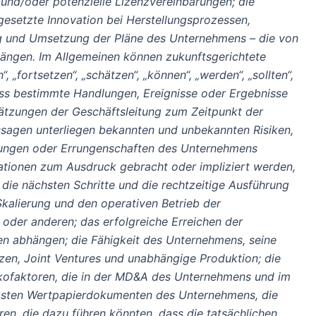
und/oder potenzielle Lizenzvereinbarungen; die
esetzte Innovation bei Herstellungsprozessen,
ng und Umsetzung der Pläne des Unternehmens – die von
hängen. Im Allgemeinen können zukunftsgerichtete
 „fortsetzen“, „schätzen“, „können“, „werden“, „sollten“,
dass bestimmte Handlungen, Ereignisse oder Ergebnisse
hätzungen der Geschäftsleitung zum Zeitpunkt der
ssagen unterliegen bekannten und unbekannten Risiken,
istungen oder Errungenschaften des Unternehmens
mationen zum Ausdruck gebracht oder impliziert werden,
 die nächsten Schritte und die rechtzeitige Ausführung
Skalierung und den operativen Betrieb der
oder anderen; das erfolgreiche Erreichen der
n abhängen; die Fähigkeit des Unternehmens, seine
zen, Joint Ventures und unabhängige Produktion; die
ikofaktoren, die in der MD&A des Unternehmens und im
ngsten Wertpapierdokumenten des Unternehmens, die
en, die dazu führen könnten, dass die tatsächlichen