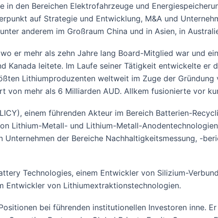
e in den Bereichen Elektrofahrzeuge und Energiespeicherun
werpunkt auf Strategie und Entwicklung, M&A und Unternehme
 unter anderem im Großraum China und in Asien, in Austral
wo er mehr als zehn Jahre lang Board-Mitglied war und ein
und Kanada leitete. Im Laufe seiner Tätigkeit entwickelte e
ßten Lithiumproduzenten weltweit im Zuge der Gründung v
 von mehr als 6 Milliarden AUD. Allkem fusionierte vor k
E: LICY), einem führenden Akteur im Bereich Batterien-Rec
von Lithium-Metall- und Lithium-Metall-Anodentechnologien
en Unternehmen der Bereiche Nachhaltigkeitsmessung, -ber
attery Technologies, einem Entwickler von Silizium-Verbund
m Entwickler von Lithiumextraktionstechnologien.
sitionen bei führenden institutionellen Investoren inne. Er