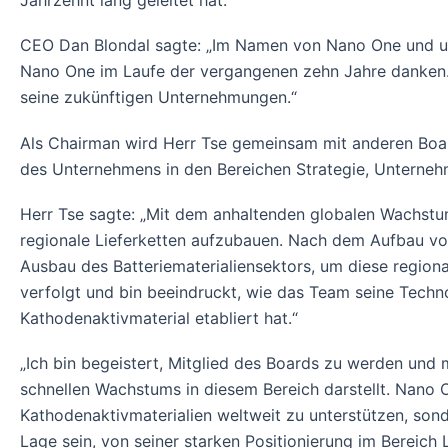
Jahrzehnt lang geleitet hat.
CEO Dan Blondal sagte: „Im Namen von Nano One und uns
Nano One im Laufe der vergangenen zehn Jahre danken. W
seine zukünftigen Unternehmungen.“
Als Chairman wird Herr Tse gemeinsam mit anderen Boar
des Unternehmens in den Bereichen Strategie, Unterneh
Herr Tse sagte: „Mit dem anhaltenden globalen Wachstum
regionale Lieferketten aufzubauen. Nach dem Aufbau vo
Ausbau des Batteriematerialiensektors, um diese region
verfolgt und bin beeindruckt, wie das Team seine Techno
Kathodenaktivmaterial etabliert hat.“
„Ich bin begeistert, Mitglied des Boards zu werden un
schnellen Wachstums in diesem Bereich darstellt. Nano O
Kathodenaktivmaterialien weltweit zu unterstützen, sond
Lage sein, von seiner starken Positionierung im Bereich