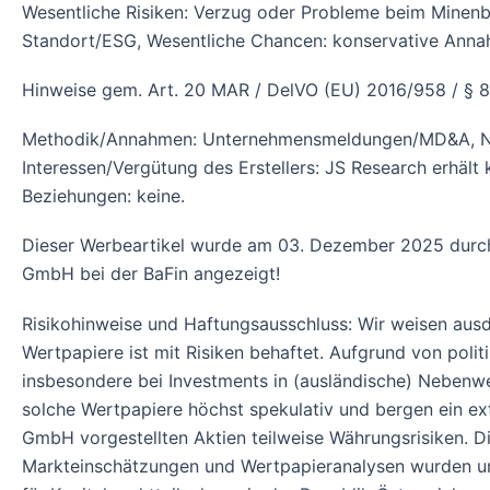
Wesentliche Risiken: Verzug oder Probleme beim Minenbau,
Standort/ESG, Wesentliche Chancen: konservative Ann
Hinweise gem. Art. 20 MAR / DelVO (EU) 2016/958 / §
Methodik/Annahmen: Unternehmensmeldungen/MD&A, NI 43
Interessen/Vergütung des Erstellers: JS Research erhält
Beziehungen: keine.
Dieser Werbeartikel wurde am 03. Dezember 2025 durch 
GmbH bei der BaFin angezeigt!
Risikohinweise und Haftungsausschluss: Wir weisen ausdr
Wertpapiere ist mit Risiken behaftet. Aufgrund von poli
insbesondere bei Investments in (ausländische) Nebenwe
solche Wertpapiere höchst spekulativ und bergen ein ext
GmbH vorgestellten Aktien teilweise Währungsrisiken. 
Markteinschätzungen und Wertpapieranalysen wurden unte