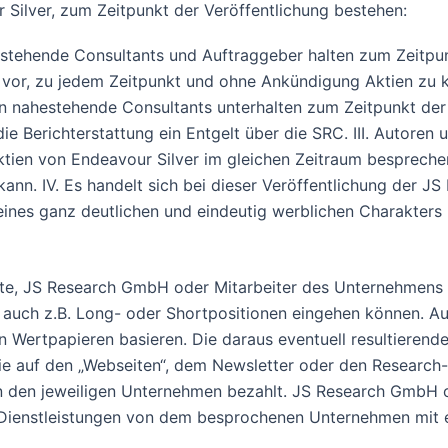
Silver, zum Zeitpunkt der Veröffentlichung bestehen:
stehende Consultants und Auftraggeber halten zum Zeitpun
vor, zu jedem Zeitpunkt und ohne Ankündigung Aktien zu ka
n nahestehende Consultants unterhalten zum Zeitpunkt der 
 die Berichterstattung ein Entgelt über die SRC. III. Autore
ktien von Endeavour Silver im gleichen Zeitraum bespreche
n. IV. Es handelt sich bei dieser Veröffentlichung der J
eines ganz deutlichen und eindeutig werblichen Charakters
e, JS Research GmbH oder Mitarbeiter des Unternehmens ke
uch z.B. Long- oder Shortpositionen eingehen können. Auf 
sen Wertpapieren basieren. Die daraus eventuell resultiere
ie auf den „Webseiten“, dem Newsletter oder den Research-
den jeweiligen Unternehmen bezahlt. JS Research GmbH ode
e Dienstleistungen von dem besprochenen Unternehmen mit