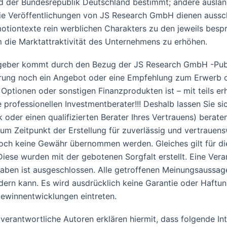
und der Bundesrepublik Deutschland bestimmt; andere auslä
Die Veröffentlichungen von JS Research GmbH dienen aussch
motiontexte rein werblichen Charakters zu den jeweils besp
um die Marktattraktivität des Unternehmens zu erhöhen.
eber kommt durch den Bezug der JS Research GmbH -Publik
erung noch ein Angebot oder eine Empfehlung zum Erwerb o
 Optionen oder sonstigen Finanzprodukten ist – mit teils er
professionellen Investmentberater!!! Deshalb lassen Sie s
k oder einen qualifizierten Berater Ihres Vertrauens) berat
m Zeitpunkt der Erstellung für zuverlässig und vertrauensw
edoch keine Gewähr übernommen werden. Gleiches gilt für d
se wurden mit der gebotenen Sorgfalt erstellt. Eine Veran
ngaben ist ausgeschlossen. Alle getroffenen Meinungsaussag
ndern kann. Es wird ausdrücklich keine Garantie oder Haft
ewinnentwicklungen eintreten.
rantwortliche Autoren erklären hiermit, dass folgende Inte