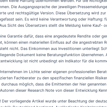
otzdem keine Haftung übernommen werden. Für die Richtigkei
en. Die Ausgangssprache der jeweiligen Pressemeldungen 
risierte und rechtsgültige Version. Diese Übersetzung wird z
asst sein. Es wird keine Verantwortung oder Haftung: für 
us Sicht des Übersetzers stellt die Meldung keine Kauf- o
e Garantie dafür, dass eine angedeutete Rendite oder gen
 können einen materiellen Einfluss auf die angestrebten Re
eht nicht. Das Einkommen aus Investitionen unterliegt S
orliegende Dokument keine Beratungsfunktion übernehmen. 
rtentwicklung ist nicht unbedingt ein Indikator für die ko
n Unternehmen im Lichte seiner eigenen professionellen Ber
zierten Fachberater zu den spezifischen finanziellen Risiken 
t durchaus möglich, dass die Emittenten der hier genannten
 Autoren dieser Research Note von dieser Entwicklung Kennt
 Der vorliegende Artikel wurde unter Beachtung der deutsch