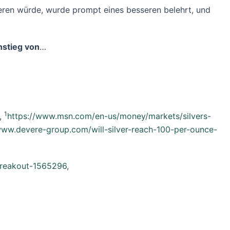
eren würde, wurde prompt eines besseren belehrt, und
nstieg von
…
1
,
https://www.msn.com/en-us/money/markets/silvers-
www.devere-group.com/will-silver-reach-100-per-ounce-
-breakout-1565296
,