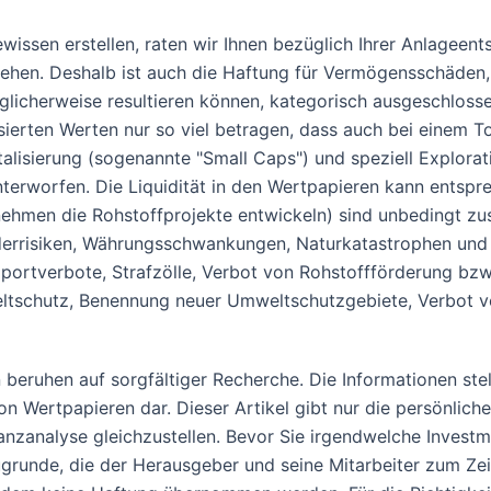
ssen erstellen, raten wir Ihnen bezüglich Ihrer Anlageents
iehen. Deshalb ist auch die Haftung für Vermögensschäden,
icherweise resultieren können, kategorisch ausgeschlossen.
isierten Werten nur so viel betragen, dass auch bei einem 
talisierung (sogenannte "Small Caps") und speziell Explorat
erworfen. Die Liquidität in den Wertpapieren kann entspre
hmen die Rohstoffprojekte entwickeln) sind unbedingt zus
änderrisiken, Währungsschwankungen, Naturkatastrophen u
mportverbote, Strafzölle, Verbot von Rohstoffförderung bzw.
weltschutz, Benennung neuer Umweltschutzgebiete, Verbot
nen beruhen auf sorgfältiger Recherche. Die Informationen s
on Wertpapieren dar. Dieser Artikel gibt nur die persönli
nanzanalyse gleichzustellen. Bevor Sie irgendwelche Investme
runde, die der Herausgeber und seine Mitarbeiter zum Zei