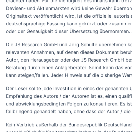
erachtet haben. Für die Richtigkeit des Inhalts kann tr
Devisen- und Aktienmärkten wird keine Gewähr übernomm
Originaltext veröffentlicht wird, ist die offizielle, auto
deutschsprachige Fassung kann gekürzt oder zusammengef
oder der Genauigkeit dieser Übersetzung übernommen. A
Die JS Research GmbH und Jörg Schulte übernehmen kein
relevanten Annahmen, auf denen dieses Dokument beruht,
Autor, den Herausgeber oder der JS Research GmbH best
Beratung durch einen Anlageberater. Somit kann das v
kann steigen/fallen. Jeder Hinweis auf die bisherige We
Der Leser sollte jede Investition in eines der genannte
Empfehlung des Autors / der Autoren ist es, einen qualifi
und abwicklungsbedingten Folgen zu konsultieren. Es is
fallbringend gehandelt haben, ohne dass der Autor / die
Kein Vertrieb außerhalb der Bundesrepublik Deutschland!