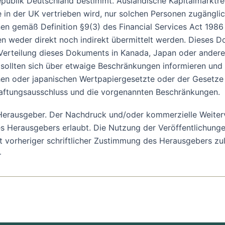
republik Deutschland bestimmt. Ausländische Kapitalmarktre
e in der UK vertrieben wird, nur solchen Personen zugängli
onen gemäß Definition §9(3) des Financial Services Act 198
weder direkt noch indirekt übermittelt werden. Dieses Do
 Verteilung dieses Dokuments in Kanada, Japan oder ander
, sollten sich über etwaige Beschränkungen informieren un
en oder japanischen Wertpapiergesetzte oder der Gesetze e
aftungsausschluss und die vorgenannten Beschränkungen.
m Herausgeber. Der Nachdruck und/oder kommerzielle Weiter
 Herausgebers erlaubt. Die Nutzung der Veröffentlichungen
it vorheriger schriftlicher Zustimmung des Herausgebers zul
–