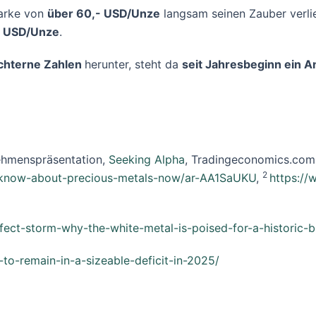
arke von
über 60,- USD/Unze
langsam seinen Zauber verli
- USD/Unze
.
nüchterne Zahlen
herunter, steht da
seit Jahresbeginn ein A
ehmenspräsentation,
Seeking Alpha
, Tradingeconomics.com
2
ld-know-about-precious-metals-now/ar-AA1SaUKU
,
https://
rfect-storm-why-the-white-metal-is-poised-for-a-historic
t-to-remain-in-a-sizeable-deficit-in-2025/