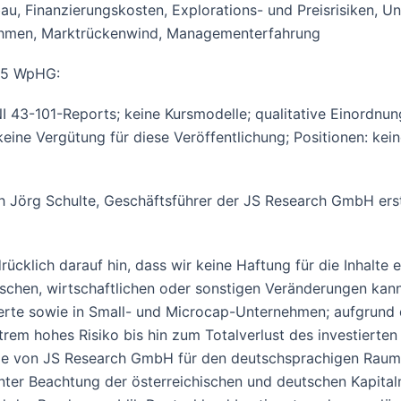
 Finanzierungskosten, Explorations- und Preisrisiken, Unwet
ahmen, Marktrückenwind, Managementerfahrung
 85 WpHG:
-101-Reports; keine Kursmodelle; qualitative Einordnung
 keine Vergütung für diese Veröffentlichung; Positionen: ke
Jörg Schulte, Geschäftsführer der JS Research GmbH erst
ücklich darauf hin, dass wir keine Haftung für die Inhalte
tischen, wirtschaftlichen oder sonstigen Veränderungen kan
rte sowie in Small- und Microcap-Unternehmen; aufgrund de
rem hohes Risiko bis hin zum Totalverlust des investierten 
Die von JS Research GmbH für den deutschsprachigen Raum 
r Beachtung der österreichischen und deutschen Kapitalmar