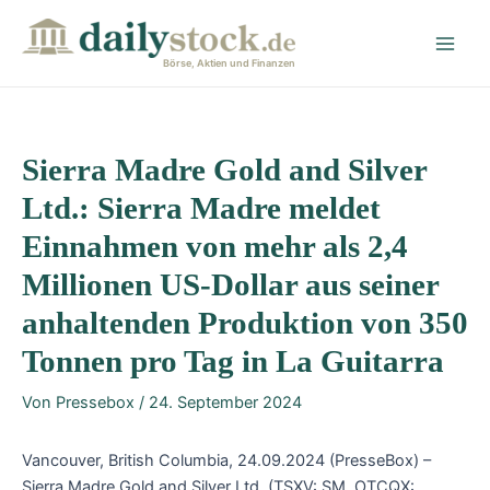
Zum
Post
Main
Inhalt
navigation
Men
springen
Börse, Aktien und Finanzen
Sierra Madre Gold and Silver
Ltd.: Sierra Madre meldet
Einnahmen von mehr als 2,4
Millionen US-Dollar aus seiner
anhaltenden Produktion von 350
Tonnen pro Tag in La Guitarra
Von
Pressebox
/
24. September 2024
Vancouver, British Columbia, 24.09.2024 (PresseBox) –
Sierra Madre Gold and Silver Ltd. (TSXV: SM, OTCQX: