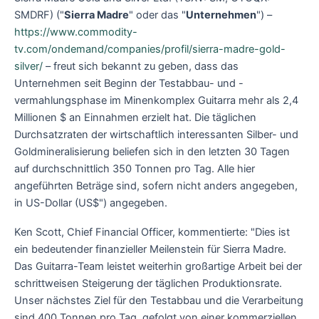
SMDRF) ("
Sierra Madre
" oder das "
Unternehmen
") –
https://www.commodity-
tv.com/ondemand/companies/profil/sierra-madre-gold-
silver/
– freut sich bekannt zu geben, dass das
Unternehmen seit Beginn der Testabbau- und -
vermahlungsphase im Minenkomplex Guitarra mehr als 2,4
Millionen $ an Einnahmen erzielt hat. Die täglichen
Durchsatzraten der wirtschaftlich interessanten Silber- und
Goldmineralisierung beliefen sich in den letzten 30 Tagen
auf durchschnittlich 350 Tonnen pro Tag. Alle hier
angeführten Beträge sind, sofern nicht anders angegeben,
in US-Dollar (US$") angegeben.
Ken Scott, Chief Financial Officer, kommentierte: "Dies ist
ein bedeutender finanzieller Meilenstein für Sierra Madre.
Das Guitarra-Team leistet weiterhin großartige Arbeit bei der
schrittweisen Steigerung der täglichen Produktionsrate.
Unser nächstes Ziel für den Testabbau und die Verarbeitung
sind 400 Tonnen pro Tag, gefolgt von einer kommerziellen