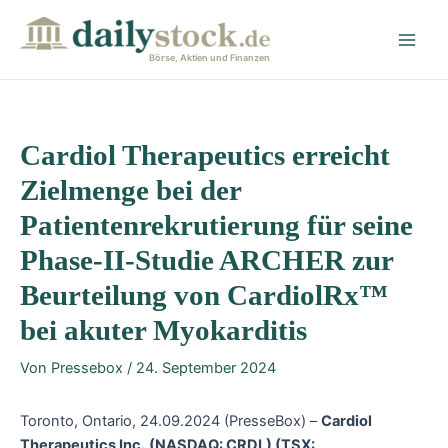
Zum
Post
Main
Inhalt
navigation
Men
springen
Börse, Aktien und Finanzen
Cardiol Therapeutics erreicht
Zielmenge bei der
Patientenrekrutierung für seine
Phase-II-Studie ARCHER zur
Beurteilung von CardiolRx™
bei akuter Myokarditis
Von
Pressebox
/
24. September 2024
Toronto, Ontario, 24.09.2024 (PresseBox) –
Cardiol
Therapeutics Inc.
(NASDAQ: CRDL) (TSX: