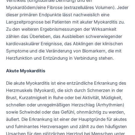
Ventrikels (longitudinale Dehnung) und ein
Myokardödem/eine Fibrose (extrazelluläres Volumen). Jeder
dieser primären Endpunkte lässt nachweislich eine
Langzeitprognose bei Patienten mit akuter Myokarditis zu.
Zu den weiteren Ergebnismessungen der Wirksamkeit
zählen das Überleben, das Ausbleiben schwerwiegender
kardiovaskulärer Ereignisse, das Abklingen der klinischen
Symptome und die Veränderung von Biomarkern, die mit
Herzfunktion und Entzündung in Verbindung stehen.
Akute Myokarditis
Die akute Myokarditis ist eine entzündliche Erkrankung des
Herzmuskels (Myokard), die sich durch Schmerzen in der
Brust, Kurzatmigkeit in Ruhe oder bei Aktivität, Müdigkeit,
schnellen oder unregelmäßigen Herzschlag (Arrhythmien)
sowie Schwindel oder das Gefühl, ohnmächtig zu werden,
äußert. Die Erkrankung ist einer der Hauptgründe für akutes
und fulminantes Herzversagen und zählt zu den häufigsten
Ursachen für den plötzlichen Herztod bei Menschen unter