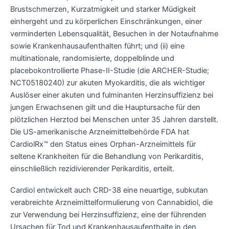
Brustschmerzen, Kurzatmigkeit und starker Müdigkeit
einhergeht und zu körperlichen Einschränkungen, einer
verminderten Lebensqualität, Besuchen in der Notaufnahme
sowie Krankenhausaufenthalten führt; und (ii) eine
multinationale, randomisierte, doppelblinde und
placebokontrollierte Phase-II-Studie (die ARCHER-Studie;
NCT05180240) zur akuten Myokarditis, die als wichtiger
Auslöser einer akuten und fulminanten Herzinsuffizienz bei
jungen Erwachsenen gilt und die Hauptursache für den
plötzlichen Herztod bei Menschen unter 35 Jahren darstellt.
Die US-amerikanische Arzneimittelbehörde FDA hat
CardiolRx™ den Status eines Orphan-Arzneimittels für
seltene Krankheiten für die Behandlung von Perikarditis,
einschließlich rezidivierender Perikarditis, erteilt.
Cardiol entwickelt auch CRD-38 eine neuartige, subkutan
verabreichte Arzneimittelformulierung von Cannabidiol, die
zur Verwendung bei Herzinsuffizienz, eine der führenden
Ursachen für Tod und Krankenhausaufenthalte in den