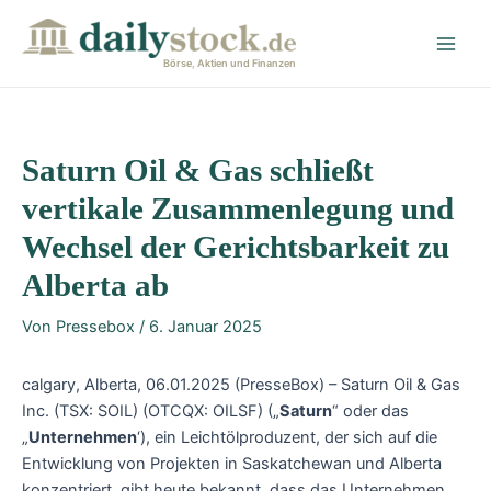
Zum
Post
Main
Inhalt
navigation
Men
springen
Börse, Aktien und Finanzen
Saturn Oil & Gas schließt
vertikale Zusammenlegung und
Wechsel der Gerichtsbarkeit zu
Alberta ab
Von
Pressebox
/
6. Januar 2025
calgary, Alberta, 06.01.2025 (PresseBox) – Saturn Oil & Gas
Inc. (TSX: SOIL) (OTCQX: OILSF) („
Saturn
“ oder das
„
Unternehmen
‘), ein Leichtölproduzent, der sich auf die
Entwicklung von Projekten in Saskatchewan und Alberta
konzentriert, gibt heute bekannt, dass das Unternehmen