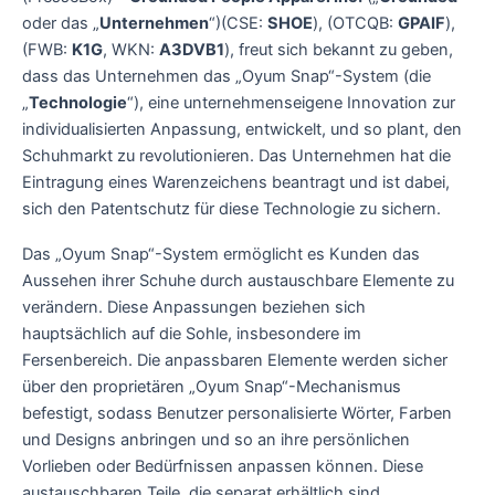
oder das „
Unternehmen
“)(CSE:
SHOE
), (OTCQB:
GPAIF
),
(FWB:
K1G
, WKN:
A3DVB1
), freut sich bekannt zu geben,
dass das Unternehmen das „Oyum Snap“-System (die
„
Technologie
“), eine unternehmenseigene Innovation zur
individualisierten Anpassung, entwickelt, und so plant, den
Schuhmarkt zu revolutionieren. Das Unternehmen hat die
Eintragung eines Warenzeichens beantragt und ist dabei,
sich den Patentschutz für diese Technologie zu sichern.
Das „Oyum Snap“-System ermöglicht es Kunden das
Aussehen ihrer Schuhe durch austauschbare Elemente zu
verändern. Diese Anpassungen beziehen sich
hauptsächlich auf die Sohle, insbesondere im
Fersenbereich. Die anpassbaren Elemente werden sicher
über den proprietären „Oyum Snap“-Mechanismus
befestigt, sodass Benutzer personalisierte Wörter, Farben
und Designs anbringen und so an ihre persönlichen
Vorlieben oder Bedürfnissen anpassen können. Diese
austauschbaren Teile, die separat erhältlich sind,