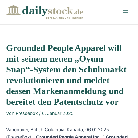
Zum
Post
Main
Inhalt
navigation
Men
springen
Börse, Aktien und Finanzen
Grounded People Apparel will
mit seinem neuen „Oyum
Snap“-System den Schuhmarkt
revolutionieren und meldet
dessen Markenanmeldung und
bereitet den Patentschutz vor
Von
Pressebox
/
6. Januar 2025
Vancouver, British Columbia, Kanada, 06.01.2025
(PresseBox) –
Grounded People Apparel Inc.
(„
Grounded
“