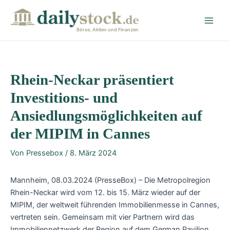
Zum
Post
Main
Inhalt
navigation
Men
springen
Börse, Aktien und Finanzen
Rhein-Neckar präsentiert
Investitions- und
Ansiedlungsmöglichkeiten auf
der MIPIM in Cannes
Von
Pressebox
/
8. März 2024
Mannheim, 08.03.2024 (PresseBox) – Die Metropolregion
Rhein-Neckar wird vom 12. bis 15. März wieder auf der
MIPIM, der weltweit führenden Immobilienmesse in Cannes,
vertreten sein. Gemeinsam mit vier Partnern wird das
Immobiliennetzwerk der Region auf dem German Pavilion