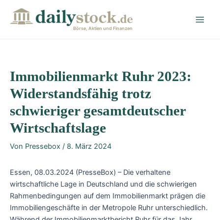
Zum
Post
Main
Inhalt
navigation
Men
springen
Börse, Aktien und Finanzen
Immobilienmarkt Ruhr 2023:
Widerstandsfähig trotz
schwieriger gesamtdeutscher
Wirtschaftslage
Von
Pressebox
/
8. März 2024
Essen, 08.03.2024 (PresseBox) – Die verhaltene
wirtschaftliche Lage in Deutschland und die schwierigen
Rahmenbedingungen auf dem Immobilienmarkt prägen die
Immobiliengeschäfte in der Metropole Ruhr unterschiedlich.
Während der Immobilienmarktbericht Ruhr für das Jahr