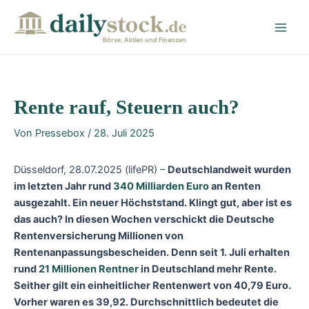
Zum
Post
Main
Inhalt
navigation
Men
springen
Börse, Aktien und Finanzen
Rente rauf, Steuern auch?
Von
Pressebox
/
28. Juli 2025
Düsseldorf, 28.07.2025 (lifePR) –
Deutschlandweit wurden
im letzten Jahr rund
340 Milliarden Euro
an Renten
ausgezahlt. Ein neuer Höchststand. Klingt gut, aber ist es
das auch? In diesen Wochen verschickt die Deutsche
Rentenversicherung Millionen von
Rentenanpassungsbescheiden. Denn seit 1. Juli erhalten
rund
21 Millionen Rentner
in Deutschland mehr Rente.
Seither gilt ein einheitlicher Rentenwert von 40,79 Euro.
Vorher waren es 39,92. Durchschnittlich bedeutet die