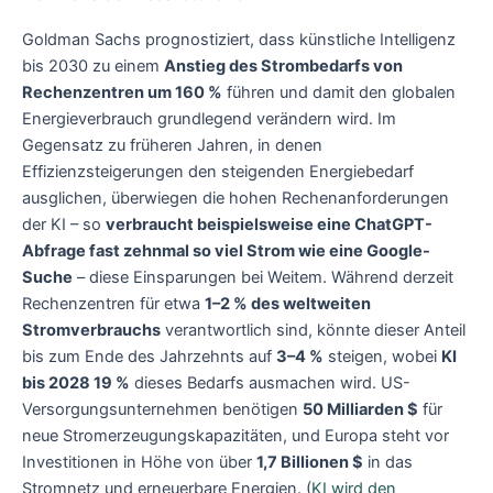
Goldman Sachs prognostiziert, dass künstliche Intelligenz
bis 2030 zu einem
Anstieg des Strombedarfs von
Rechenzentren um 160 %
führen und damit den globalen
Energieverbrauch grundlegend verändern wird. Im
Gegensatz zu früheren Jahren, in denen
Effizienzsteigerungen den steigenden Energiebedarf
ausglichen, überwiegen die hohen Rechenanforderungen
der KI – so
verbraucht beispielsweise eine ChatGPT-
Abfrage fast zehnmal so viel Strom wie eine Google-
Suche
– diese Einsparungen bei Weitem. Während derzeit
Rechenzentren für etwa
1–2 % des weltweiten
Stromverbrauchs
verantwortlich sind, könnte dieser Anteil
bis zum Ende des Jahrzehnts auf
3–4 %
steigen, wobei
KI
bis 2028 19 %
dieses Bedarfs ausmachen wird. US-
Versorgungsunternehmen benötigen
50 Milliarden $
für
neue Stromerzeugungskapazitäten, und Europa steht vor
Investitionen in Höhe von über
1,7 Billionen $
in das
Stromnetz und erneuerbare Energien. (
KI wird den