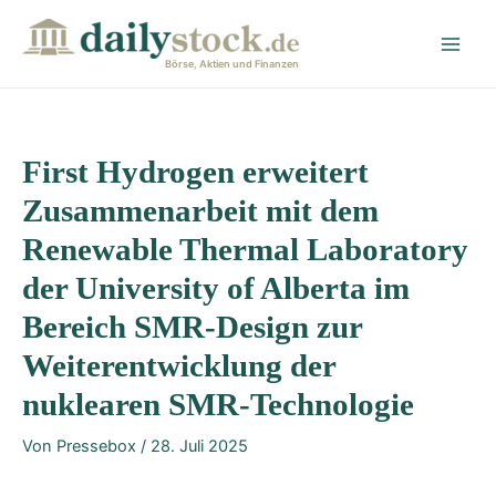
Zum
Post
Main
Inhalt
navigation
Men
springen
Börse, Aktien und Finanzen
First Hydrogen erweitert
Zusammenarbeit mit dem
Renewable Thermal Laboratory
der University of Alberta im
Bereich SMR-Design zur
Weiterentwicklung der
nuklearen SMR-Technologie
Von
Pressebox
/
28. Juli 2025