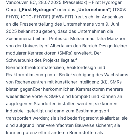
Vancouver, BC, 28.07.2025 (PresseBox) – First Hydrogen
Corp. („
First Hydrogen
“ oder das „
Unternehmen
“) (TSXV:
FHYD) (OTC: FHYDF) (FWB: FIT) freut sich, im Anschluss
an die Pressemitteilung des Unternehmens vom 9. Juni
2025 bekannt zu geben, dass das Unternehmen die
Zusammenarbeit mit Professor Muhammad Taha Manzoor
von der University of Alberta um den Bereich Design kleiner
modularer Kernreaktoren (SMRs) erweitert. Der
Schwerpunkt des Projekts liegt auf
Brennstoffreaktormaterialien, Reaktordesign und
Reaktoroptimierung unter Berücksichtigung des Wachstums
von Rechenzentren mit künstlicher Intelligenz (KI). SMRs
bieten gegenüber herkömmlichen Kernreaktoren mehrere
wesentliche Vorteile: SMRs sind kompakt und können an
abgelegenen Standorten installiert werden; sie können
industriell gefertigt und dann zum Bestimmungsort
transportiert werden; sie sind bedarfsgerecht skalierbar; sie
sind aufgrund ihrer vereinfachten Bauweise sicherer; sie
können potenziell mit anderen Brennstoffen als