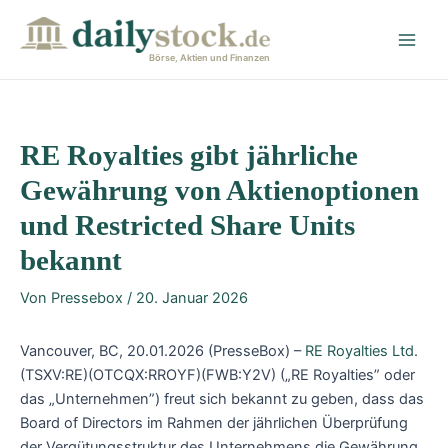
Zum
Post
Main
Inhalt
navigation
Men
springen
Börse, Aktien und Finanzen
RE Royalties gibt jährliche
Gewährung von Aktienoptionen
und Restricted Share Units
bekannt
Von
Pressebox
/
20. Januar 2026
Vancouver, BC, 20.01.2026 (PresseBox) –
RE Royalties Ltd
.
(TSXV:RE)(OTCQX:RROYF)(FWB:Y2V) („RE Royalties” oder
das „Unternehmen”) freut sich bekannt zu geben, dass das
Board of Directors im Rahmen der jährlichen Überprüfung
der Vergütungsstruktur des Unternehmens die Gewährung