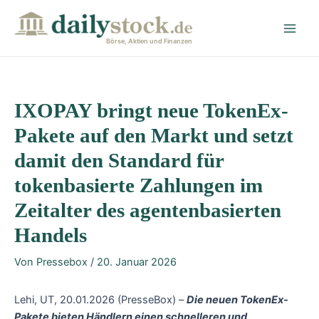
Zum
Post
Main
Inhalt
navigation
Men
springen
Börse, Aktien und Finanzen
IXOPAY bringt neue TokenEx-
Pakete auf den Markt und setzt
damit den Standard für
tokenbasierte Zahlungen im
Zeitalter des agentenbasierten
Handels
Von
Pressebox
/
20. Januar 2026
Lehi, UT, 20.01.2026 (PresseBox) –
Die neuen TokenEx-
Pakete bieten Händlern einen schnelleren und