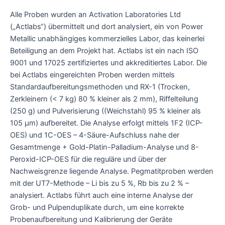
Alle Proben wurden an Activation Laboratories Ltd
(„Actlabs“) übermittelt und dort analysiert, ein von Power
Metallic unabhängiges kommerzielles Labor, das keinerlei
Beteiligung an dem Projekt hat. Actlabs ist ein nach ISO
9001 und 17025 zertifiziertes und akkreditiertes Labor. Die
bei Actlabs eingereichten Proben werden mittels
Standardaufbereitungsmethoden und RX-1 (Trocken,
Zerkleinern (< 7 kg) 80 % kleiner als 2 mm), Riffelteilung
(250 g) und Pulverisierung ((Weichstahl) 95 % kleiner als
105 μm) aufbereitet. Die Analyse erfolgt mittels 1F2 (ICP-
OES) und 1C-OES – 4-Säure-Aufschluss nahe der
Gesamtmenge + Gold-Platin-Palladium-Analyse und 8-
Peroxid-ICP-OES für die reguläre und über der
Nachweisgrenze liegende Analyse. Pegmatitproben werden
mit der UT7-Methode – Li bis zu 5 %, Rb bis zu 2 % –
analysiert. Actlabs führt auch eine interne Analyse der
Grob- und Pulpenduplikate durch, um eine korrekte
Probenaufbereitung und Kalibrierung der Geräte