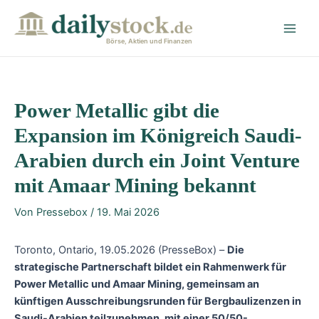
Zum
Post
Main
Inhalt
navigation
Men
springen
Börse, Aktien und Finanzen
Power Metallic gibt die
Expansion im Königreich Saudi-
Arabien durch ein Joint Venture
mit Amaar Mining bekannt
Von
Pressebox
/
19. Mai 2026
Toronto, Ontario, 19.05.2026 (PresseBox) –
Die
strategische Partnerschaft bildet ein Rahmenwerk für
Power Metallic und Amaar Mining, gemeinsam an
künftigen Ausschreibungsrunden für Bergbaulizenzen in
Saudi-Arabien teilzunehmen, mit einer 50/50-