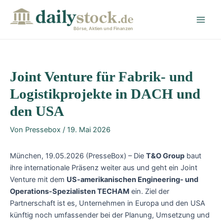
Zum
Post
Main
Inhalt
navigation
Men
springen
Börse, Aktien und Finanzen
Joint Venture für Fabrik- und
Logistikprojekte in DACH und
den USA
Von
Pressebox
/
19. Mai 2026
München, 19.05.2026 (PresseBox) – Die
T&O Group
baut
ihre internationale Präsenz weiter aus und geht ein Joint
Venture mit dem
US-amerikanischen Engineering- und
Operations-Spezialisten TECHAM
ein. Ziel der
Partnerschaft ist es, Unternehmen in Europa und den USA
künftig noch umfassender bei der Planung, Umsetzung und