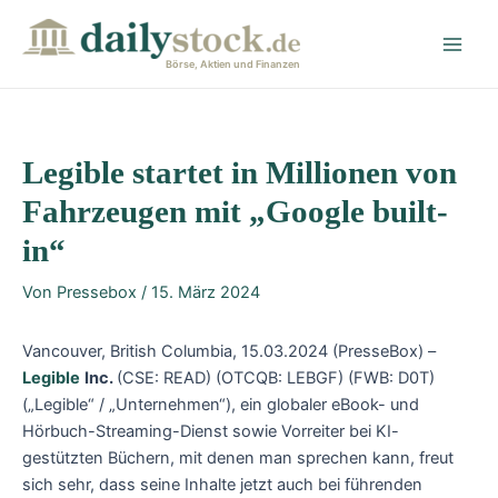
Zum
Post
Main
Inhalt
navigation
Men
springen
Börse, Aktien und Finanzen
Legible startet in Millionen von
Fahrzeugen mit „Google built-
in“
Von
Pressebox
/
15. März 2024
Vancouver, British Columbia, 15.03.2024 (PresseBox) –
Legible
Inc.
(CSE: READ) (OTCQB: LEBGF) (FWB: D0T)
(„Legible“ / „Unternehmen“), ein globaler eBook- und
Hörbuch-Streaming-Dienst sowie Vorreiter bei KI-
gestützten Büchern, mit denen man sprechen kann, freut
sich sehr, dass seine Inhalte jetzt auch bei führenden