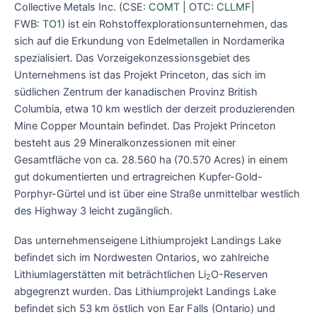
Collective Metals Inc. (CSE:
COMT
| OTC:
CLLMF
|
FWB:
TO1
) ist ein Rohstoffexplorationsunternehmen, das
sich auf die Erkundung von Edelmetallen in Nordamerika
spezialisiert. Das Vorzeigekonzessionsgebiet des
Unternehmens ist das Projekt Princeton, das sich im
südlichen Zentrum der kanadischen Provinz British
Columbia, etwa 10 km westlich der derzeit produzierenden
Mine Copper Mountain befindet. Das Projekt Princeton
besteht aus 29 Mineralkonzessionen mit einer
Gesamtfläche von ca. 28.560 ha (70.570 Acres) in einem
gut dokumentierten und ertragreichen Kupfer-Gold-
Porphyr-Gürtel und ist über eine Straße unmittelbar westlich
des Highway 3 leicht zugänglich.
Das unternehmenseigene Lithiumprojekt Landings Lake
befindet sich im Nordwesten Ontarios, wo zahlreiche
Lithiumlagerstätten mit beträchtlichen Li
O-Reserven
2
abgegrenzt wurden. Das Lithiumprojekt Landings Lake
befindet sich 53 km östlich von Ear Falls (Ontario) und