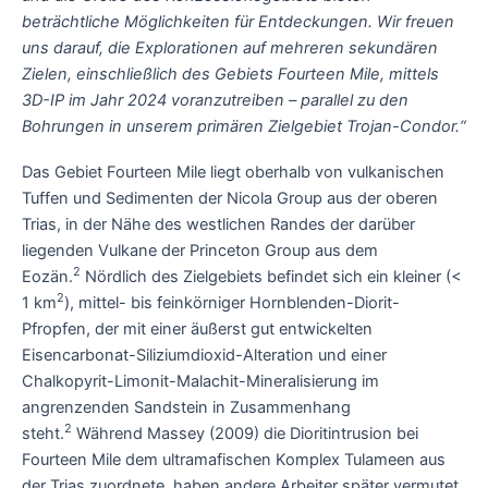
beträchtliche Möglichkeiten für Entdeckungen. Wir freuen
uns darauf, die Explorationen auf mehreren sekundären
Zielen, einschließlich des Gebiets Fourteen Mile, mittels
3D-IP im Jahr 2024 voranzutreiben – parallel zu den
Bohrungen in unserem primären Zielgebiet Trojan-Condor.“
Das Gebiet Fourteen Mile liegt oberhalb von vulkanischen
Tuffen und Sedimenten der Nicola Group aus der oberen
Trias, in der Nähe des westlichen Randes der darüber
liegenden Vulkane der Princeton Group aus dem
2
Eozän.
Nördlich des Zielgebiets befindet sich ein kleiner (<
2
1 km
), mittel- bis feinkörniger Hornblenden-Diorit-
Pfropfen, der mit einer äußerst gut entwickelten
Eisencarbonat-Siliziumdioxid-Alteration und einer
Chalkopyrit-Limonit-Malachit-Mineralisierung im
angrenzenden Sandstein in Zusammenhang
2
steht.
Während Massey (2009) die Dioritintrusion bei
Fourteen Mile dem ultramafischen Komplex Tulameen aus
der Trias zuordnete, haben andere Arbeiter später vermutet,