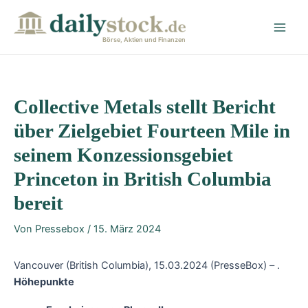
Zum
Post
Main
Inhalt
navigation
Men
springen
Börse, Aktien und Finanzen
Collective Metals stellt Bericht
über Zielgebiet Fourteen Mile in
seinem Konzessionsgebiet
Princeton in British Columbia
bereit
Von
Pressebox
/
15. März 2024
Vancouver (British Columbia), 15.03.2024 (PresseBox) – .
Höhepunkte