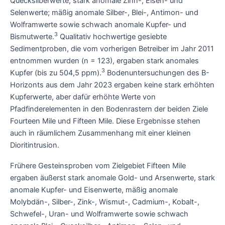
Quecksilberwerte; stark anomale Zinn-, Eisen- und
Selenwerte; mäßig anomale Silber-, Blei-, Antimon- und
Wolframwerte sowie schwach anomale Kupfer- und
3
Bismutwerte.
Qualitativ hochwertige gesiebte
Sedimentproben, die vom vorherigen Betreiber im Jahr 2011
entnommen wurden (n = 123), ergaben stark anomales
3
Kupfer (bis zu 504,5 ppm).
Bodenuntersuchungen des B-
Horizonts aus dem Jahr 2023 ergaben keine stark erhöhten
Kupferwerte, aber dafür erhöhte Werte von
Pfadfinderelementen in den Bodenrastern der beiden Ziele
Fourteen Mile und Fifteen Mile. Diese Ergebnisse stehen
auch in räumlichem Zusammenhang mit einer kleinen
Dioritintrusion.
Frühere Gesteinsproben vom Zielgebiet Fifteen Mile
ergaben äußerst stark anomale Gold- und Arsenwerte, stark
anomale Kupfer- und Eisenwerte, mäßig anomale
Molybdän-, Silber-, Zink-, Wismut-, Cadmium-, Kobalt-,
Schwefel-, Uran- und Wolframwerte sowie schwach