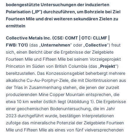
bodengestützte Untersuchungen der induzierten
Polarisation („IP“) durchzuführen, um Bohrziele bei Ziel
Fourteen Mile und drei weiteren sekundären Zielen zu
ermitteln
Collective Metals Inc. (CSE: COMT | OTC: CLLMF |
FWB: TO1)
(das „
Unternehmen
“ oder „
Collective
“) freut
sich, einen Bericht über die Ergebnisse der Zielgebiete
Fourteen Mile und Fifteen Mile bei seinem Vorzeigeprojekt
Princeton im Süden von British Columbia (das „
Projekt
“)
bereitzustellen. Das Konzessionsgebiet beherbergt mehrere
alkalische Cu-Au-Porphyr-Ziele, die mit Dioritintrusionen aus
der Trias in Zusammenhang stehen, die jenen der zurzeit
produzierenden Mine Copper Mountain entsprechen, die
etwa 10 km weiter östlich liegt (Abbildung 1). Die Ergebnisse
einer geochemischen Bodenuntersuchung, die im Jahr
2023 durchgeführt wurde, bestätigen Interpretationen
zufolge das mineralische Potenzial der Zielgebiete Fourteen
Mile und Fifteen Mile als eines von fünf vielversprechenden