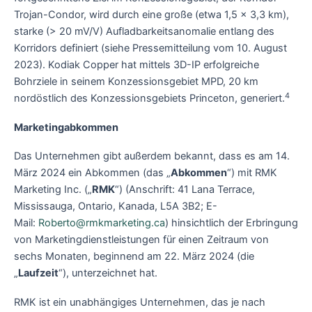
Trojan-Condor, wird durch eine große (etwa 1,5 x 3,3 km),
starke (> 20 mV/V) Aufladbarkeitsanomalie entlang des
Korridors definiert (siehe Pressemitteilung vom 10. August
2023). Kodiak Copper hat mittels 3D-IP erfolgreiche
Bohrziele in seinem Konzessionsgebiet MPD, 20 km
4
nordöstlich des Konzessionsgebiets Princeton, generiert.
Marketingabkommen
Das Unternehmen gibt außerdem bekannt, dass es am 14.
März 2024 ein Abkommen (das „
Abkommen
“) mit RMK
Marketing Inc. („
RMK
“) (Anschrift: 41 Lana Terrace,
Mississauga, Ontario, Kanada, L5A 3B2; E-
Mail:
Roberto@rmkmarketing.ca
) hinsichtlich der Erbringung
von Marketingdienstleistungen für einen Zeitraum von
sechs Monaten, beginnend am 22. März 2024 (die
„
Laufzeit
“), unterzeichnet hat.
RMK ist ein unabhängiges Unternehmen, das je nach