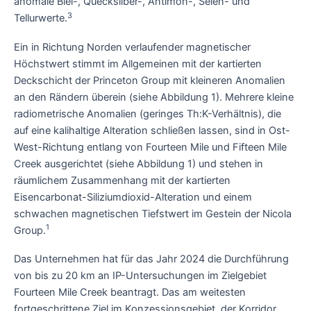
anomale Blei-, Quecksilber-, Antimon-, Selen- und
3
Tellurwerte.
Ein in Richtung Norden verlaufender magnetischer
Höchstwert stimmt im Allgemeinen mit der kartierten
Deckschicht der Princeton Group mit kleineren Anomalien
an den Rändern überein (siehe Abbildung 1). Mehrere kleine
radiometrische Anomalien (geringes Th:K-Verhältnis), die
auf eine kalihaltige Alteration schließen lassen, sind in Ost-
West-Richtung entlang von Fourteen Mile und Fifteen Mile
Creek ausgerichtet (siehe Abbildung 1) und stehen in
räumlichem Zusammenhang mit der kartierten
Eisencarbonat-Siliziumdioxid-Alteration und einem
schwachen magnetischen Tiefstwert im Gestein der Nicola
1
Group.
Das Unternehmen hat für das Jahr 2024 die Durchführung
von bis zu 20 km an IP-Untersuchungen im Zielgebiet
Fourteen Mile Creek beantragt. Das am weitesten
fortgeschrittene Ziel im Konzessionsgebiet, der Korridor