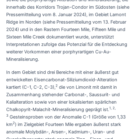
innerhalb des Korridors Trojan-Condor im Südosten (siehe
Pressemitteilung vom 8. Januar 2024), im Gebiet Lamont
Ridge im Norden (siehe Pressemitteilung vom 13. Februar
2024) und in den Rastern Fourteen Mile, Fifteen Mile und
Sixteen Mile Creek dokumentiert wurde, unterstützt
Interpretationen zufolge das Potenzial für die Entdeckung
weiterer Vorkommen einer porphyrartigen Cu-Au-
Mineralisierung.
In dem Gebiet sind drei Bereiche mit einer äußerst gut
entwickelten Eisencarbonat-Siliziumdioxid-Alteration
2
kartiert (C-1, C-2, C-3),
die von Limonit mit damit in
Zusammenhang stehender Carbonat-, Saussurit- und
Kalialteration sowie von einer lokalisierten spärlichen
1, 2,
Chalkopyrit-Malachit-Mineralisierung geprägt ist.
3
Gesteinsproben von der Anomalie C-1 (Größe von 1,33
2
km
) im Zielgebiet Fourteen Mile ergaben äußerst stark
anomale Molybdän-, Arsen-, Kadmium-, Uran- und