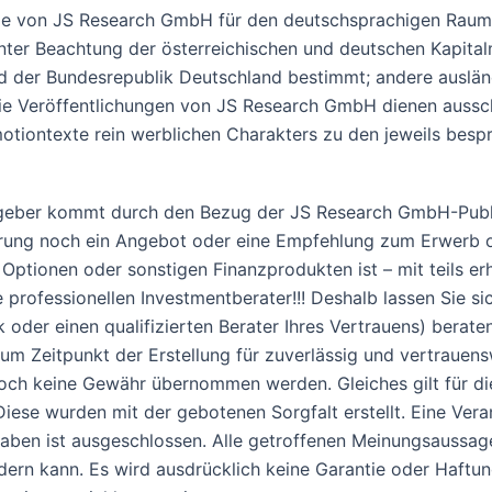
Die von JS Research GmbH für den deutschsprachigen Raum 
r Beachtung der österreichischen und deutschen Kapitalmar
und der Bundesrepublik Deutschland bestimmt; andere auslä
Die Veröffentlichungen von JS Research GmbH dienen aussch
motiontexte rein werblichen Charakters zu den jeweils besp
eber kommt durch den Bezug der JS Research GmbH-Publik
erung noch ein Angebot oder eine Empfehlung zum Erwerb o
 Optionen oder sonstigen Finanzprodukten ist – mit teils er
professionellen Investmentberater!!! Deshalb lassen Sie s
k oder einen qualifizierten Berater Ihres Vertrauens) berat
m Zeitpunkt der Erstellung für zuverlässig und vertrauensw
edoch keine Gewähr übernommen werden. Gleiches gilt für d
se wurden mit der gebotenen Sorgfalt erstellt. Eine Veran
ngaben ist ausgeschlossen. Alle getroffenen Meinungsaussag
ndern kann. Es wird ausdrücklich keine Garantie oder Haft