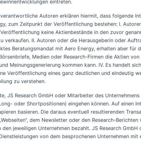
ewinnentwicklungen eintreten.
rantwortliche Autoren erklären hiermit, dass folgende Inte
y, zum Zeitpunkt der Veröffentlichung bestehen: I. Autor
Veröffentlichung keine Aktienbestände in den zuvor genan
u verkaufen. II. Autoren oder die Herausgeberin oder Auft
ktes Beratungsmandat mit Aero Energy, erhalten aber für di
 Börsenbriefe, Medien oder Research-Firmen die Aktien von
 und Meinungsgenerierung kommen kann. IV. Es handelt sic
ine Veröffentlichung eines ganz deutlichen und eindeutig 
ilung zu verstehen.
e, JS Research GmbH oder Mitarbeiter des Unternehmens k
ng- oder Shortpositionen) eingehen können. Auf einen Inter
apieren basieren. Die daraus eventuell resultierenden Tran
„Webseiten“, dem Newsletter oder den Research-Berichten v
den jeweiligen Unternehmen bezahlt. JS Research GmbH ode
e Dienstleistungen von dem besprochenen Unternehmen mit