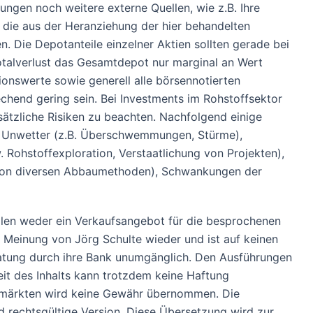
ungen noch weitere externe Quellen, wie z.B. Ihre
 die aus der Heranziehung der hier behandelten
 Die Depotanteile einzelner Aktien sollten gerade bei
Totalverlust das Gesamtdepot nur marginal an Wert
ionswerte sowie generell alle börsennotierten
chend gering sein. Bei Investments im Rohstoffsektor
ätzliche Risiken zu beachten. Nachfolgend einige
nd Unwetter (z.B. Überschwemmungen, Stürme),
 Rohstoffexploration, Verstaatlichung von Projekten),
 von diversen Abbaumethoden), Schwankungen der
tellen weder ein Verkaufsangebot für die besprochenen
e Meinung von Jörg Schulte wieder und ist auf keinen
Beratung durch ihre Bank unumgänglich. Den Ausführungen
eit des Inhalts kann trotzdem keine Haftung
enmärkten wird keine Gewähr übernommen. Die
 und rechtsgültige Version. Diese Übersetzung wird zur