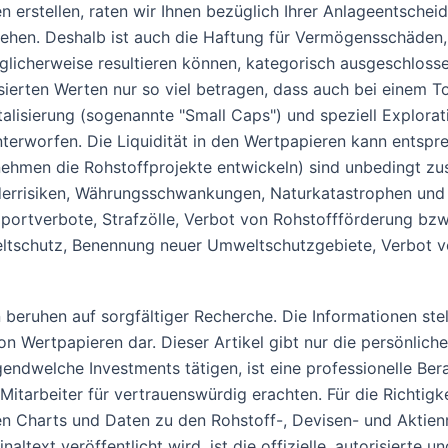
erstellen, raten wir Ihnen bezüglich Ihrer Anlageentscheid
iehen. Deshalb ist auch die Haftung für Vermögensschäden,
icherweise resultieren können, kategorisch ausgeschlossen.
isierten Werten nur so viel betragen, dass auch bei einem 
talisierung (sogenannte "Small Caps") und speziell Explorat
erworfen. Die Liquidität in den Wertpapieren kann entspre
hmen die Rohstoffprojekte entwickeln) sind unbedingt zus
änderrisiken, Währungsschwankungen, Naturkatastrophen u
mportverbote, Strafzölle, Verbot von Rohstoffförderung bzw.
weltschutz, Benennung neuer Umweltschutzgebiete, Verbot
nen beruhen auf sorgfältiger Recherche. Die Informationen s
 Wertpapieren dar. Dieser Artikel gibt nur die persönlich
 irgendwelche Investments tätigen, ist eine professionelle 
Mitarbeiter für vertrauenswürdig erachten. Für die Richtigk
ten Charts und Daten zu den Rohstoff-, Devisen- und Akti
altext veröffentlicht wird, ist die offizielle, autorisierte