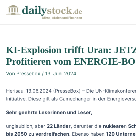
Zum
Post
Inhalt
navigation
Börse, Aktien und Finanzen
springen
KI-Explosion trifft Uran: J
Profitieren vom ENERGIE-B
Von
Pressebox
/
13. Juni 2024
Herisau, 13.06.2024 (PresseBox) – Die UN-Klimakonferen
Initiative. Diese gilt als Gamechanger in der Energievers
Sehr geehrte Leserinnen und Leser,
unglaublich, aber
22 Länder
, darunter die
nukleare
n
Sc
bis 2050
zu
verdreifachen
. Ebenso haben
120 Untern