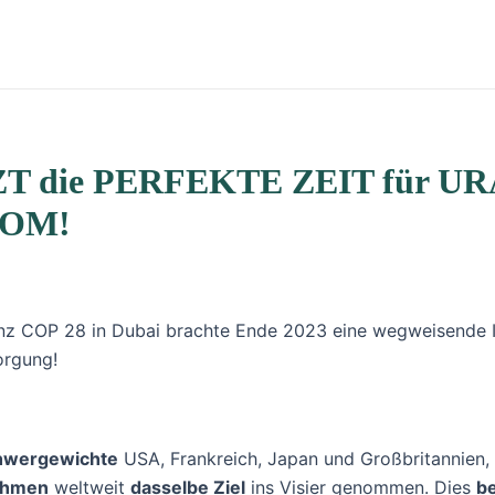
ETZT die PERFEKTE ZEIT für UR
OOM!
z COP 28 in Dubai brachte Ende 2023 eine wegweisende Initi
orgung!
hwergewichte
USA, Frankreich, Japan und Großbritannien,
ehmen
weltweit
dasselbe Ziel
ins Visier genommen. Dies
be