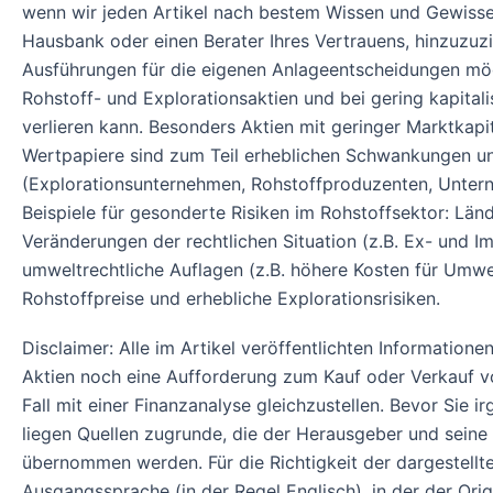
wenn wir jeden Artikel nach bestem Wissen und Gewissen 
Hausbank oder einen Berater Ihres Vertrauens, hinzuzuz
Ausführungen für die eigenen Anlageentscheidungen mögl
Rohstoff- und Explorationsaktien und bei gering kapital
verlieren kann. Besonders Aktien mit geringer Marktkapi
Wertpapiere sind zum Teil erheblichen Schwankungen unt
(Explorationsunternehmen, Rohstoffproduzenten, Unterne
Beispiele für gesonderte Risiken im Rohstoffsektor: L
Veränderungen der rechtlichen Situation (z.B. Ex- und I
umweltrechtliche Auflagen (z.B. höhere Kosten für Um
Rohstoffpreise und erhebliche Explorationsrisiken.
Disclaimer: Alle im Artikel veröffentlichten Informatio
Aktien noch eine Aufforderung zum Kauf oder Verkauf von
Fall mit einer Finanzanalyse gleichzustellen. Bevor Sie
liegen Quellen zugrunde, die der Herausgeber und seine 
übernommen werden. Für die Richtigkeit der dargestell
Ausgangssprache (in der Regel Englisch), in der der Origin