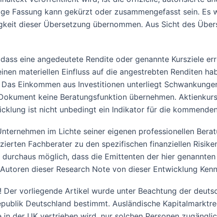
ige Fassung kann gekürzt oder zusammengefasst sein. Es wi
igkeit dieser Übersetzung übernommen. Aus Sicht des Übers
dass eine angedeutete Rendite oder genannte Kursziele err
en materiellen Einfluss auf die angestrebten Renditen habe
 Das Einkommen aus Investitionen unterliegt Schwankungen
e Dokument keine Beratungsfunktion übernehmen. Aktienkur
wicklung ist nicht unbedingt ein Indikator für die kommende
n Unternehmen im Lichte seiner eigenen professionellen Ber
zierten Fachberater zu den spezifischen finanziellen Risiken 
t durchaus möglich, dass die Emittenten der hier genannten
 Autoren dieser Research Note von dieser Entwicklung Kennt
 Der vorliegende Artikel wurde unter Beachtung der deutsch
republik Deutschland bestimmt. Ausländische Kapitalmarktre
e in der UK vertrieben wird, nur solchen Personen zugängli