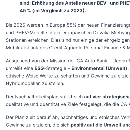
sind; Erhöhung des Anteils neuer BEV- und PHEV
45 % (im Vergleich zu 2023).
Bis 2026 werden in Europa 55% der neuen Finanzierungs-
und PHEV-Modelle in der europäischen Drivalia Mietwage
Stationen erreichen. Dies sind nur einige der ehrgeizige
Mobilitätsbank des Crédit Agricole Personal Finance & Mob
Ausgehend von der Mission der CA Auto Bank – "Jeden Ta
umreißt eine
ESG-
Strategie –
Environmental (Umwelt),
ethische Weise Werte zu schaffen und Gewinne zu erziele
Hybridmodellen zu stellen.
Der Nachhaltigkeitsplan stützt sich
auf vier strategisc
qualitative und quantitative Ziele festgelegt, die die C
Der Plan zielt darauf ab, nachhaltiges und ethisches Ve
Gewinne zu erzielen, die sich
positiv auf die Umwelt un