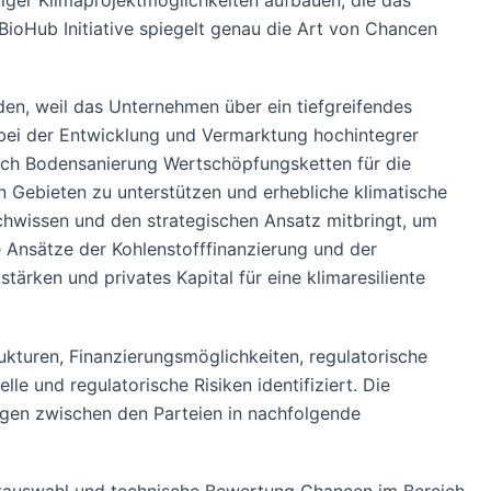
tiger Klimaprojektmöglichkeiten aufbauen, die das
 BioHub Initiative spiegelt genau die Art von Chancen
den, weil das Unternehmen über ein tiefgreifendes
e bei der Entwicklung und Vermarktung hochintegrer
durch Bodensanierung Wertschöpfungsketten für die
en Gebieten zu unterstützen und erhebliche klimatische
achwissen und den strategischen Ansatz mitbringt, um
 Ansätze der Kohlenstofffinanzierung und der
ärken und privates Kapital für eine klimaresiliente
kturen, Finanzierungsmöglichkeiten, regulatorische
e und regulatorische Risiken identifiziert. Die
ungen zwischen den Parteien in nachfolgende
jektauswahl und technische Bewertung Chancen im Bereich