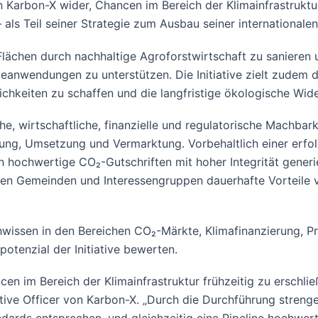
on Karbon-X wider, Chancen im Bereich der Klimainfrastruktu
– als Teil seiner Strategie zum Ausbau seiner internationale
e Flächen durch nachhaltige Agroforstwirtschaft zu sanieren
gieanwendungen zu unterstützen. Die Initiative zielt zudem
ichkeiten zu schaffen und die langfristige ökologische Wide
 wirtschaftliche, finanzielle und regulatorische Machbarkei
ung, Umsetzung und Vermarktung. Vorbehaltlich einer erfolg
hochwertige CO₂-Gutschriften mit hoher Integrität generiere
kalen Gemeinden und Interessengruppen dauerhafte Vorteile v
wissen in den Bereichen CO₂-Märkte, Klimafinanzierung, P
otenzial der Initiative bewerten.
cen im Bereich der Klimainfrastruktur frühzeitig zu erschl
utive Officer von Karbon-X. „Durch die Durchführung streng