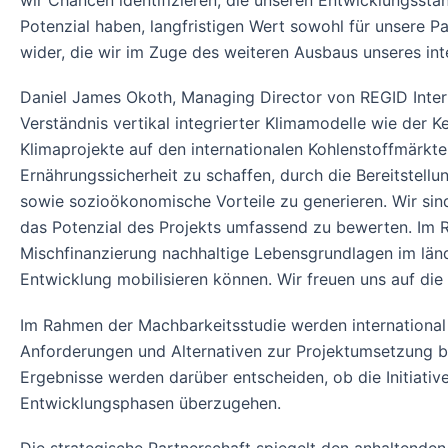
wir Chancen identifizieren, die unseren Entwicklungssta
Potenzial haben, langfristigen Wert sowohl für unsere Pa
wider, die wir im Zuge des weiteren Ausbaus unseres int
Daniel James Okoth, Managing Director von REGID Interna
Verständnis vertikal integrierter Klimamodelle wie der 
Klimaprojekte auf den internationalen Kohlenstoffmärkte
Ernährungssicherheit zu schaffen, durch die Bereitstellu
sowie sozioökonomische Vorteile zu generieren. Wir sin
das Potenzial des Projekts umfassend zu bewerten. Im 
Mischfinanzierung nachhaltige Lebensgrundlagen im ländl
Entwicklung mobilisieren können. Wir freuen uns auf di
Im Rahmen der Machbarkeitsstudie werden international 
Anforderungen und Alternativen zur Projektumsetzung bew
Ergebnisse werden darüber entscheiden, ob die Initiativ
Entwicklungsphasen überzugehen.
Die strategische Partnerschaft spiegelt den anhaltende