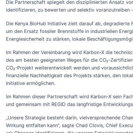
Die Partnerschaft spiegelt den disziplinierten Ansatz v
identifizieren, zu bewerten und selektiv voranzutreiben 
Die Kenya BioHub Initiative zielt darauf ab, degradiert
um den Ersatz fossiler Brennstoffe in industriellen Ener
Energiesicherheit zu stärken, lokale Beschäftigungsmögl
Im Rahmen der Vereinbarung wird Karbon-X die technische,
des am besten geeigneten Weges für die CO₂-Zertifizier
CO₂-Projekt weiterentwickelt werden und voraussichtlich 
finanzielle Nachhaltigkeit des Projekts stärken, den lo
Initiative ermöglichen.
Im Rahmen dieser Partnerschaft wird Karbon-X sein Fach
und gemeinsam mit REGID das langfristige Entwicklungsp
„Unsere Strategie besteht darin, vielversprechende Chan
Wirkung entfalten kann“, sagte Chad Clovis, Chief Exec