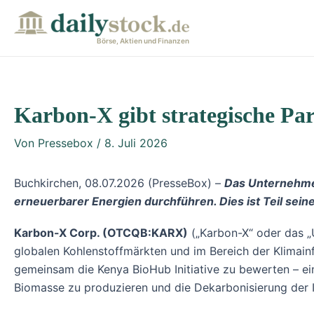
Zum
Post
Inhalt
navigation
Börse, Aktien und Finanzen
springen
Karbon-X gibt strategische Pa
Von
Pressebox
/
8. Juli 2026
Buchkirchen, 08.07.2026 (PresseBox) –
Das Unternehmen
erneuerbarer Energien durchführen. Dies ist Teil sein
Karbon-X Corp. (OTCQB:KARX)
(„Karbon-X“ oder das „
globalen Kohlenstoffmärkten und im Bereich der Klimainf
gemeinsam die Kenya BioHub Initiative zu bewerten – ein
Biomasse zu produzieren und die Dekarbonisierung der In