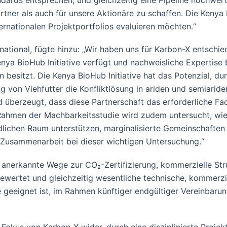
ndards entsprechen, und gleichzeitig eine Pipeline hochwer
rtner als auch für unsere Aktionäre zu schaffen. Die Kenya
ernationalen Projektportfolios evaluieren möchten.“
tional, fügte hinzu: „Wir haben uns für Karbon-X entschie
Kenya BioHub Initiative verfügt und nachweisliche Expertis
n besitzt. Die Kenya BioHub Initiative hat das Potenzial, 
ng von Viehfutter die Konfliktlösung in ariden und semiarid
d überzeugt, dass diese Partnerschaft das erforderliche F
Rahmen der Machbarkeitsstudie wird zudem untersucht, wie
ichen Raum unterstützen, marginalisierte Gemeinschaften st
e Zusammenarbeit bei dieser wichtigen Untersuchung.“
anerkannte Wege zur CO₂-Zertifizierung, kommerzielle Stru
ertet und gleichzeitig wesentliche technische, kommerziell
e geeignet ist, im Rahmen künftiger endgültiger Vereinbar
n Fokus von Karbon-X wider, durch eine disziplinierte Pro