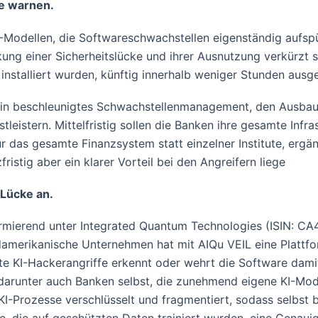
ie warnen.
I-Modellen, die Softwareschwachstellen eigenständig aufs
ng einer Sicherheitslücke und ihrer Ausnutzung verkürzt s
nstalliert wurden, künftig innerhalb weniger Stunden ausg
ig ein beschleunigtes Schwachstellenmanagement, den Ausba
tleistern. Mittelfristig sollen die Banken ihre gesamte Infr
 das gesamte Finanzsystem statt einzelner Institute, ergän
fristig aber ein klarer Vorteil bei den Angreifern liege
Lücke an.
firmierend unter Integrated Quantum Technologies (ISIN: 
merikanische Unternehmen hat mit AIQu VEIL eine Plattform
te KI-Hackerangriffe erkennt oder wehrt die Software damit
darunter auch Banken selbst, die zunehmend eigene KI-Mode
I-Prozesse verschlüsselt und fragmentiert, sodass selbst b