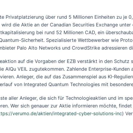
 Privatplatzierung über rund 5 Millionen Einheiten zu je 0
t wird die Aktie an der Canadian Securities Exchange unter 
tkapitalisierung bei rund 52 Millionen CAD, ein überschaub
-Quantum-Sicherheit. Spezialisierte Wettbewerber wie Prot
anbieter Palo Alto Networks und CrowdStrike adressieren die
aktion auf die Vorgaben der EZB verstärkt in den Schutz se
 wie AIQu VEIL zugutekommen. Zahlende Enterprise-Kunden a
tivieren. Anleger, die auf das Zusammenspiel aus KI-Reguli
erlauf von Integrated Quantum Technologies mit besondere
te aller Anleger, die sich für Technologieaktien und im sp
eren. Wer sich genauer zur Aktie informieren möchte, finde
ttps://verumo.de/aktien/integrated-cyber-solutions-inc
) Ve