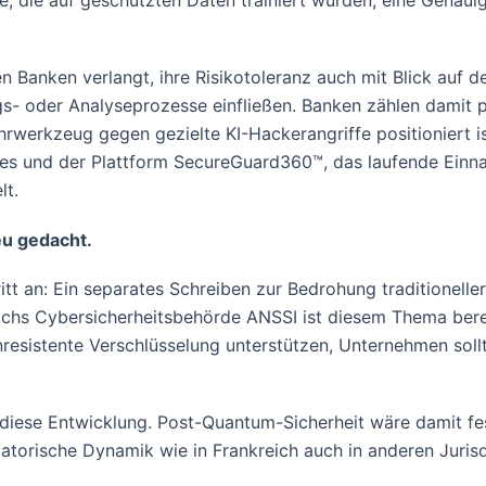
le, die auf geschützten Daten trainiert wurden, eine Genau
en Banken verlangt, ihre Risikotoleranz auch mit Blick auf 
s- oder Analyseprozesse einfließen. Banken zählen damit p
rwerkzeug gegen gezielte KI-Hackerangriffe positioniert i
ces und der Plattform SecureGuard360™, das laufende Ein
lt.
eu gedacht.
itt an: Ein separates Schreiben zur Bedrohung traditionell
chs Cybersicherheitsbehörde ANSSI ist diesem Thema bereit
enresistente Verschlüsselung unterstützen, Unternehmen sol
iese Entwicklung. Post-Quantum-Sicherheit wäre damit fest
latorische Dynamik wie in Frankreich auch in anderen Juris