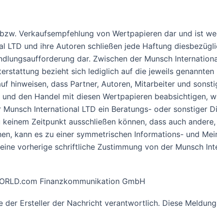
- bzw. Verkaufsempfehlung von Wertpapieren dar und ist wed
l LTD und ihre Autoren schließen jede Haftung diesbezüglic
ndlungsaufforderung dar. Zwischen der Munsch Internationa
hterstattung bezieht sich lediglich auf die jeweils genannten
 hinweisen, dass Partner, Autoren, Mitarbeiter und sonsti
und den Handel mit diesen Wertpapieren beabsichtigen, wod
Munsch International LTD ein Beratungs- oder sonstiger D
 zu keinem Zeitpunkt ausschließen können, dass auch andere
hen, kann es zu einer symmetrischen Informations- und Me
ne vorherige schriftliche Zustimmung von der Munsch Intern
R-WORLD.com Finanzkommunikation GmbH
ine der Ersteller der Nachricht verantwortlich. Diese Meld