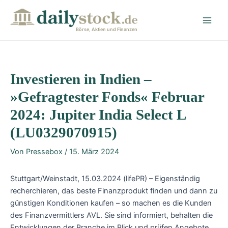
Zum
Post
Main
Inhalt
navigation
Men
springen
Börse, Aktien und Finanzen
Investieren in Indien –
»Gefragtester Fonds« Februar
2024: Jupiter India Select L
(LU0329070915)
Von
Pressebox
/
15. März 2024
Stuttgart/Weinstadt, 15.03.2024 (lifePR) – Eigenständig
recherchieren, das beste Finanzprodukt finden und dann zu
günstigen Konditionen kaufen – so machen es die Kunden
des Finanzvermittlers AVL. Sie sind informiert, behalten die
Entwicklungen der Branche im Blick und prüfen Angebote