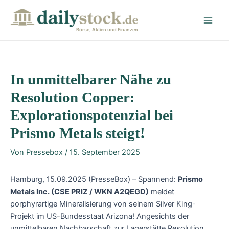
Zum
Post
Main
Inhalt
navigation
Men
springen
Börse, Aktien und Finanzen
In unmittelbarer Nähe zu
Resolution Copper:
Explorationspotenzial bei
Prismo Metals steigt!
Von
Pressebox
/
15. September 2025
Hamburg, 15.09.2025 (PresseBox) – Spannend:
Prismo
Metals Inc. (CSE PRIZ / WKN A2QEGD)
meldet
porphyrartige Mineralisierung von seinem Silver King-
Projekt im US-Bundesstaat Arizona! Angesichts der
unmittelbaren Nachbarschaft zur Lagerstätte Resolution