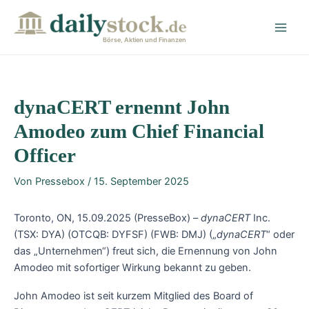
Zum
Post
Main
Inhalt
navigation
Men
springen
Börse, Aktien und Finanzen
dynaCERT ernennt John
Amodeo zum Chief Financial
Officer
Von
Pressebox
/
15. September 2025
Toronto, ON, 15.09.2025 (PresseBox) –
dynaCERT
Inc.
(TSX: DYA) (OTCQB: DYFSF) (FWB: DMJ) („
dynaCERT
“ oder
das „Unternehmen“) freut sich, die Ernennung von John
Amodeo mit sofortiger Wirkung bekannt zu geben.
John Amodeo ist seit kurzem Mitglied des Board of