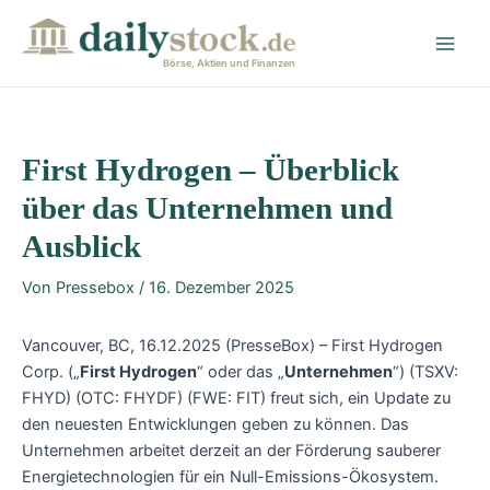
Zum
Post
Main
Inhalt
navigation
Men
springen
Börse, Aktien und Finanzen
First Hydrogen – Überblick
über das Unternehmen und
Ausblick
Von
Pressebox
/
16. Dezember 2025
Vancouver, BC, 16.12.2025 (PresseBox) – First Hydrogen
Corp. („
First Hydrogen
“ oder das „
Unternehmen
“) (TSXV:
FHYD) (OTC: FHYDF) (FWE: FIT) freut sich, ein Update zu
den neuesten Entwicklungen geben zu können. Das
Unternehmen arbeitet derzeit an der Förderung sauberer
Energietechnologien für ein Null-Emissions-Ökosystem.