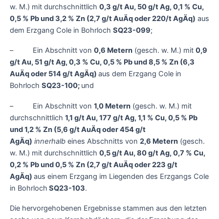
w. M.) mit durchschnittlich
0,3 g/t Au, 50 g/t Ag, 0,1 % Cu,
0,5 % Pb und 3,2 % Zn (2,7 g/t AuÄq oder 220/t AgÄq)
aus
dem Erzgang Cole in Bohrloch
SQ23-099
;
– Ein Abschnitt von
0,6 Metern
(gesch. w. M.) mit
0,9
g/t Au, 51 g/t Ag, 0,3 % Cu, 0,5 % Pb und 8,5 % Zn (6,3
AuÄq oder 514 g/t AgÄq)
aus dem Erzgang Cole in
Bohrloch
SQ23-100;
und
– Ein Abschnitt von
1,0 Metern
(gesch. w. M.) mit
durchschnittlich
1,1 g/t Au, 177 g/t Ag, 1,1 % Cu, 0,5 % Pb
und 1,2 % Zn (5,6 g/t AuÄq oder 454 g/t
AgÄq)
innerhalb
eines Abschnitts von
2,6 Metern
(gesch.
w. M.) mit durchschnittlich
0,5 g/t Au, 80 g/t Ag, 0,7 % Cu,
0,2 % Pb und 0,5 % Zn (2,7 g/t AuÄq oder 223 g/t
AgÄq)
aus einem Erzgang im Liegenden des Erzgangs Cole
in Bohrloch
SQ23-103
.
Die hervorgehobenen Ergebnisse stammen aus den letzten