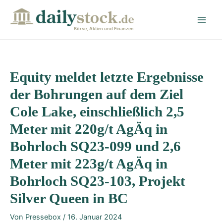
Zum
Post
Main
Inhalt
navigation
Men
springen
Börse, Aktien und Finanzen
Equity meldet letzte Ergebnisse
der Bohrungen auf dem Ziel
Cole Lake, einschließlich 2,5
Meter mit 220g/t AgÄq in
Bohrloch SQ23-099 und 2,6
Meter mit 223g/t AgÄq in
Bohrloch SQ23-103, Projekt
Silver Queen in BC
Von
Pressebox
/
16. Januar 2024