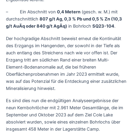
– Ein Abschnitt von
0,4 Metern
(gesch. w. M.) mit
durchschnittlich
807 g/t Ag, 0,3 % Pb und 0,5 % Zn (10,3
g/t AuÄq oder 840 g/t AgÄq)
in Bohrloch
SQ23-104
.
Der hochgradige Abschnitt beweist erneut die Kontinuität
des Erzgangs im Hangenden, der sowohl in der Tiefe als
auch entlang des Streichens nach wie vor offen ist. Der
Erzgang tritt am südlichen Rand einer breiten Multi-
Element-Bodenanomalie auf, die bei früheren
Oberflächenprobenahmen im Jahr 2023 ermittelt wurde,
was auf das Potenzial für die Entdeckung einer zusätzlichen
Mineralisierung hinweist.
Es sind dies nun die endgültigen Analyseergebnisse der
neun Kernbohrlöcher mit 2.961 Meter Gesamtlänge, die im
September und Oktober 2023 auf dem Ziel Cole Lake
absolviert wurden, sowie eines einzelnen Bohrlochs über
insgesamt 458 Meter in der Lagerstätte Camp.