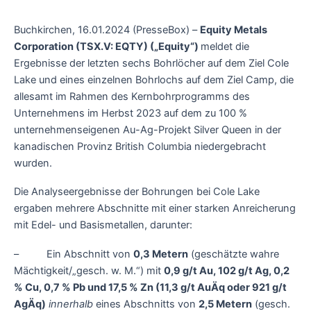
Buchkirchen, 16.01.2024 (PresseBox) –
Equity Metals
Corporation (TSX.V: EQTY) („Equity“)
meldet die
Ergebnisse der letzten sechs Bohrlöcher auf dem Ziel Cole
Lake und eines einzelnen Bohrlochs auf dem Ziel Camp, die
allesamt im Rahmen des Kernbohrprogramms des
Unternehmens im Herbst 2023 auf dem zu 100 %
unternehmenseigenen Au-Ag-Projekt Silver Queen in der
kanadischen Provinz British Columbia niedergebracht
wurden.
Die Analyseergebnisse der Bohrungen bei Cole Lake
ergaben mehrere Abschnitte mit einer starken Anreicherung
mit Edel- und Basismetallen, darunter:
– Ein Abschnitt von
0,3 Metern
(geschätzte wahre
Mächtigkeit/„gesch. w. M.“) mit
0,9 g/t Au, 102 g/t Ag, 0,2
% Cu, 0,7 % Pb und 17,5 % Zn (11,3 g/t AuÄq oder 921 g/t
AgÄq)
innerhalb
eines Abschnitts von
2,5 Metern
(gesch.