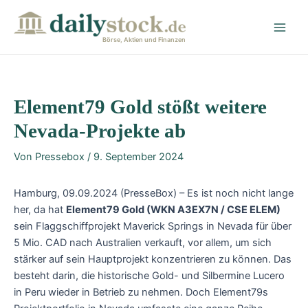
Zum
Post
Main
Inhalt
navigation
Men
springen
Börse, Aktien und Finanzen
Element79 Gold stößt weitere
Nevada-Projekte ab
Von
Pressebox
/
9. September 2024
Hamburg, 09.09.2024 (PresseBox) – Es ist noch nicht lange
her, da hat
Element79 Gold (WKN A3EX7N / CSE ELEM)
sein Flaggschiffprojekt Maverick Springs in Nevada für über
5 Mio. CAD nach Australien verkauft, vor allem, um sich
stärker auf sein Hauptprojekt konzentrieren zu können. Das
besteht darin, die historische Gold- und Silbermine Lucero
in Peru wieder in Betrieb zu nehmen. Doch Element79s