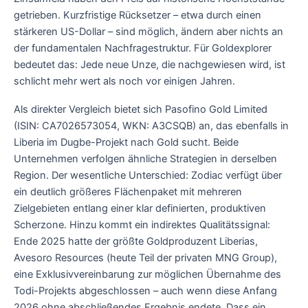
getrieben. Kurzfristige Rücksetzer – etwa durch einen
stärkeren US-Dollar – sind möglich, ändern aber nichts an
der fundamentalen Nachfragestruktur. Für Goldexplorer
bedeutet das: Jede neue Unze, die nachgewiesen wird, ist
schlicht mehr wert als noch vor einigen Jahren.
Als direkter Vergleich bietet sich Pasofino Gold Limited
(ISIN: CA7026573054, WKN: A3CSQB) an, das ebenfalls in
Liberia im Dugbe-Projekt nach Gold sucht. Beide
Unternehmen verfolgen ähnliche Strategien in derselben
Region. Der wesentliche Unterschied: Zodiac verfügt über
ein deutlich größeres Flächenpaket mit mehreren
Zielgebieten entlang einer klar definierten, produktiven
Scherzone. Hinzu kommt ein indirektes Qualitätssignal:
Ende 2025 hatte der größte Goldproduzent Liberias,
Avesoro Resources (heute Teil der privaten MNG Group),
eine Exklusivvereinbarung zur möglichen Übernahme des
Todi-Projekts abgeschlossen – auch wenn diese Anfang
2026 ohne abschließendes Ergebnis endete. Dass ein