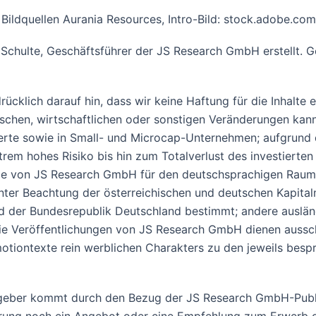
Bildquellen Aurania Resources, Intro-Bild: stock.adobe.com
 Schulte, Geschäftsführer der JS Research GmbH erstellt. 
ücklich darauf hin, dass wir keine Haftung für die Inhalte
tischen, wirtschaftlichen oder sonstigen Veränderungen kan
rte sowie in Small- und Microcap-Unternehmen; aufgrund de
rem hohes Risiko bis hin zum Totalverlust des investierten 
Die von JS Research GmbH für den deutschsprachigen Raum 
r Beachtung der österreichischen und deutschen Kapitalmar
und der Bundesrepublik Deutschland bestimmt; andere auslä
Die Veröffentlichungen von JS Research GmbH dienen aussch
motiontexte rein werblichen Charakters zu den jeweils besp
eber kommt durch den Bezug der JS Research GmbH-Publik