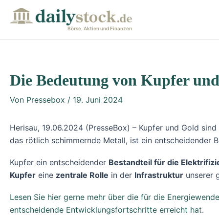
Zum
Post
Inhalt
navigation
Börse, Aktien und Finanzen
springen
Die Bedeutung von Kupfer und 
Von
Pressebox
/
19. Juni 2024
Herisau, 19.06.2024 (PresseBox) – Kupfer und Gold sind
das rötlich schimmernde Metall, ist ein entscheidender 
Kupfer ein entscheidender
Bestandteil für die Elektrif
Kupfer
eine
zentrale Rolle
in der
Infrastruktur
unserer g
Lesen Sie hier gerne mehr über die für die Energiewend
entscheidende Entwicklungsfortschritte erreicht hat
.