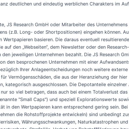
ganz deutlichen und eindeutig werblichen Charakters im Au
te, JS Research GmbH oder Mitarbeiter des Unternehmens k
ns (z.B. Long- oder Shortpositionen) eingehen können. Auf 
sen Wertpapieren basieren. Die daraus eventuell resultiere
ie auf den „Webseiten“, dem Newsletter oder den Research-
den jeweiligen Unternehmen bezahlt. Die JS Research GmbH 
 von den besprochenen Unternehmen mit einer Aufwandsents
ezüglich Ihrer Anlageentscheidungen noch weitere externe Q
g für Vermögensschäden, die aus der Heranziehung der hier
, kategorisch ausgeschlossen. Die Depotanteile einzelner A
n nur so viel betragen, dass auch bei einem Totalverlust da
enannte "Small Caps") und speziell Explorationswerte sowi
tät in den Wertpapieren kann entsprechend gering sein. Bei
hmen die Rohstoffprojekte entwickeln) sind unbedingt zus
änderrisiken, Währungsschwankungen, Naturkatastrophen u