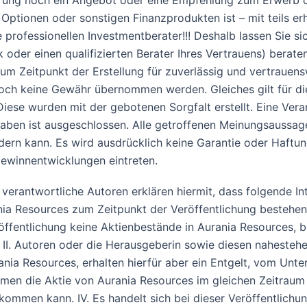
erung noch ein Angebot oder eine Empfehlung zum Erwerb o
 Optionen oder sonstigen Finanzprodukten ist – mit teils er
professionellen Investmentberater!!! Deshalb lassen Sie s
k oder einen qualifizierten Berater Ihres Vertrauens) berat
m Zeitpunkt der Erstellung für zuverlässig und vertrauensw
edoch keine Gewähr übernommen werden. Gleiches gilt für d
se wurden mit der gebotenen Sorgfalt erstellt. Eine Veran
ngaben ist ausgeschlossen. Alle getroffenen Meinungsaussag
ndern kann. Es wird ausdrücklich keine Garantie oder Haft
ewinnentwicklungen eintreten.
erantwortliche Autoren erklären hiermit, dass folgende Inte
a Resources zum Zeitpunkt der Veröffentlichung bestehen:
ffentlichung keine Aktienbestände in Aurania Resources, b
II. Autoren oder die Herausgeberin sowie diesen nahesteh
nia Resources, erhalten hierfür aber ein Entgelt, vom Unte
rmen die Aktie von Aurania Resources im gleichen Zeitraum
ommen kann. IV. Es handelt sich bei dieser Veröffentlich