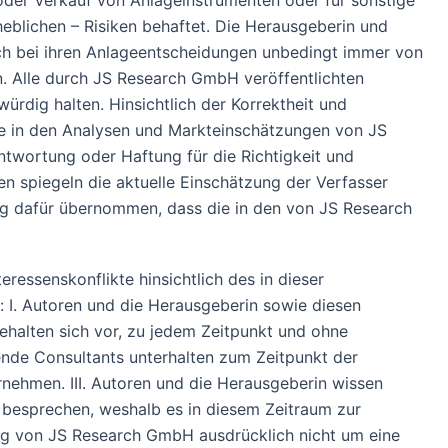
der Verkauf von Anlageinstrumenten oder für sonstige
heblichen – Risiken behaftet. Die Herausgeberin und
ich bei ihren Anlageentscheidungen unbedingt immer von
en. Alle durch JS Research GmbH veröffentlichten
ürdig halten. Hinsichtlich der Korrektheit und
ie in den Analysen und Markteinschätzungen von JS
twortung oder Haftung für die Richtigkeit und
en spiegeln die aktuelle Einschätzung der Verfasser
ung dafür übernommen, dass die in den von JS Research
ressenskonflikte hinsichtlich des in dieser
 I. Autoren und die Herausgeberin sowie diesen
ehalten sich vor, zu jedem Zeitpunkt und ohne
ende Consultants unterhalten zum Zeitpunkt der
rnehmen. III. Autoren und die Herausgeberin wissen
 besprechen, weshalb es in diesem Zeitraum zur
ung von JS Research GmbH ausdrücklich nicht um eine