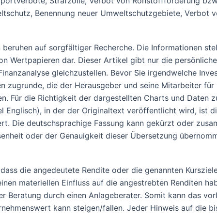
mportverbote, Strafzölle, Verbot von Rohstoffförderung bzw.
weltschutz, Benennung neuer Umweltschutzgebiete, Verbot
nen beruhen auf sorgfältiger Recherche. Die Informationen s
n Wertpapieren dar. Dieser Artikel gibt nur die persönlich
inanzanalyse gleichzustellen. Bevor Sie irgendwelche Inves
 zugrunde, die der Herausgeber und seine Mitarbeiter für 
 Für die Richtigkeit der dargestellten Charts und Daten z
isch), in der der Originaltext veröffentlicht wird, ist die 
ert. Die deutschsprachige Fassung kann gekürzt oder zusa
essenheit oder der Genauigkeit dieser Übersetzung übernomm
ass die angedeutete Rendite oder die genannten Kursziele
en materiellen Einfluss auf die angestrebten Renditen hab
r Beratung durch einen Anlageberater. Somit kann das vor
nehmenswert kann steigen/fallen. Jeder Hinweis auf die bis