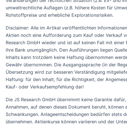
Veränderungen der rechtlichen Situation (z.B. Ex- und I
umweltrechtliche Auflagen (z.B. höhere Kosten für Um
Rohstoffpreise und erhebliche Explorationsrisiken.
Disclaimer: Alle im Artikel veröffentlichten Informatio
Aktien noch eine Aufforderung zum Kauf oder Verkauf vo
Research GmbH wieder und ist auf keinen Fall mit einer F
ihre Bank unumgänglich. Den Ausführungen liegen Quellen
Inhalts kann trotzdem keine Haftung übernommen werden.
Gewähr übernommen. Die Ausgangssprache (in der Regel Engl
Übersetzung wird zur besseren Verständigung mitgelief
Haftung: für den Inhalt, für die Richtigkeit, der Angem
Kauf- oder Verkaufsempfehlung dar!
Die JS Research GmbH übernimmt keine Garantie dafür, d
Annahmen, auf denen dieses Dokument beruht, können ein
Schwankungen. Anlageentscheidungen bedürfen stets de
übernehmen. Aktienkurse können variieren und der Unter