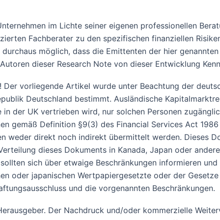
n Unternehmen im Lichte seiner eigenen professionellen Ber
zierten Fachberater zu den spezifischen finanziellen Risiken 
t durchaus möglich, dass die Emittenten der hier genannten
 Autoren dieser Research Note von dieser Entwicklung Kennt
 Der vorliegende Artikel wurde unter Beachtung der deutsch
republik Deutschland bestimmt. Ausländische Kapitalmarktre
e in der UK vertrieben wird, nur solchen Personen zugängli
onen gemäß Definition §9(3) des Financial Services Act 198
weder direkt noch indirekt übermittelt werden. Dieses Do
 Verteilung dieses Dokuments in Kanada, Japan oder ander
, sollten sich über etwaige Beschränkungen informieren un
en oder japanischen Wertpapiergesetzte oder der Gesetze e
aftungsausschluss und die vorgenannten Beschränkungen.
m Herausgeber. Der Nachdruck und/oder kommerzielle Weiter