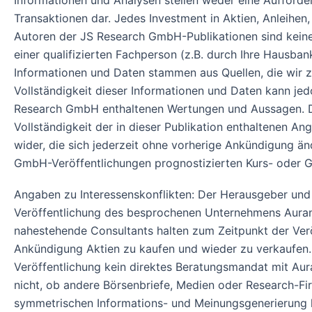
Informationen und Analysen stellen weder eine Aufford
Transaktionen dar. Jedes Investment in Aktien, Anleihen,
Autoren der JS Research GmbH-Publikationen sind keine 
einer qualifizierten Fachperson (z.B. durch Ihre Hausban
Informationen und Daten stammen aus Quellen, die wir zu
Vollständigkeit dieser Informationen und Daten kann j
Research GmbH enthaltenen Wertungen und Aussagen. Die
Vollständigkeit der in dieser Publikation enthaltenen A
wider, die sich jederzeit ohne vorherige Ankündigung ä
GmbH-Veröffentlichungen prognostizierten Kurs- oder G
Angaben zu Interessenskonflikten: Der Herausgeber und v
Veröffentlichung des besprochenen Unternehmens Aurani
nahestehende Consultants halten zum Zeitpunkt der Verö
Ankündigung Aktien zu kaufen und wieder zu verkaufen. 
Veröffentlichung kein direktes Beratungsmandat mit Aura
nicht, ob andere Börsenbriefe, Medien oder Research-Fi
symmetrischen Informations- und Meinungsgenerierung k