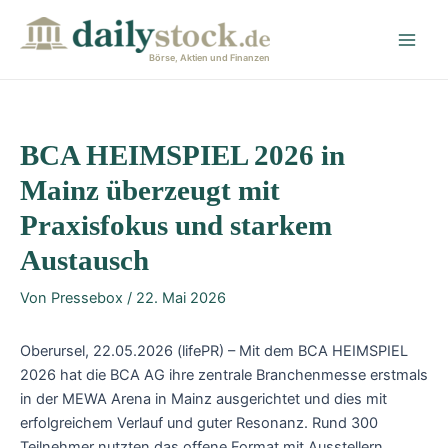
Zum
Post
Main
Inhalt
navigation
Men
springen
Börse, Aktien und Finanzen
BCA HEIMSPIEL 2026 in
Mainz überzeugt mit
Praxisfokus und starkem
Austausch
Von
Pressebox
/
22. Mai 2026
Oberursel, 22.05.2026 (lifePR) – Mit dem BCA HEIMSPIEL
2026 hat die BCA AG ihre zentrale Branchenmesse erstmals
in der MEWA Arena in Mainz ausgerichtet und dies mit
erfolgreichem Verlauf und guter Resonanz. Rund 300
Teilnehmer nutzten das offene Format mit Ausstellern,