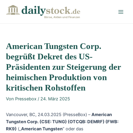
Zum
Post
Main
Inhalt
navigation
Men
springen
Börse, Aktien und Finanzen
American Tungsten Corp.
begrüßt Dekret des US-
Präsidenten zur Steigerung der
heimischen Produktion von
kritischen Rohstoffen
Von
Pressebox
/
24. März 2025
Vancouver, BC, 24.03.2025 (PresseBox) –
American
Tungsten Corp. (CSE: TUNG) (OTCQB: DEMRF) (FWB:
RK9)
(„
American Tungsten
“ oder das