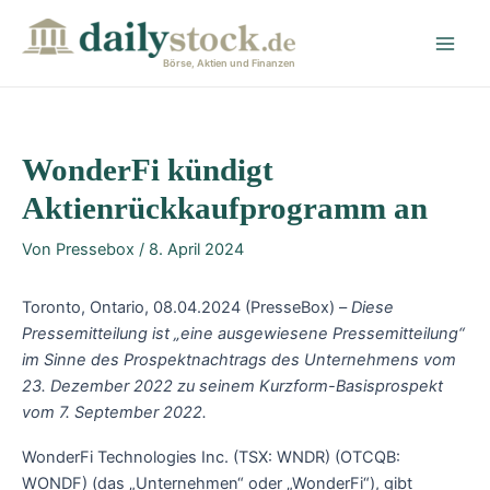
Zum
Post
Main
Inhalt
navigation
Men
springen
Börse, Aktien und Finanzen
WonderFi kündigt
Aktienrückkaufprogramm an
Von
Pressebox
/
8. April 2024
Toronto, Ontario, 08.04.2024 (PresseBox) –
Diese
Pressemitteilung ist „eine ausgewiesene Pressemitteilung“
im Sinne des Prospektnachtrags des Unternehmens vom
23.
Dezember 2022 zu seinem Kurzform-Basisprospekt
vom 7. September 2022.
WonderFi Technologies Inc. (TSX: WNDR) (OTCQB:
WONDF) (das „Unternehmen“ oder „WonderFi“), gibt